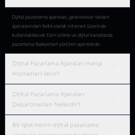
Dijital pazarlama ajansları, geleneksel reklam
ajanslarından farklı olarak internet üzerinde
kullanılabilecek tüm online ve dijital kanallarda
pazarlama faaliyetleri yürüten ajanslardır.
Dijital Pazarlama Ajansları Hangi
Hizmetleri Verir?
Dijital Pazarlama Ajansları
Departmanları Nelerdir?
Bir işletmenin dijital pazarlama