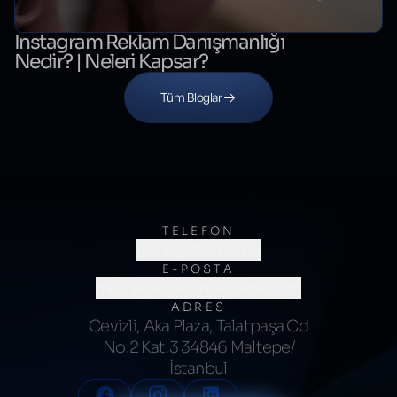
Instagram Reklam Danışmanlığı
Nedir? | Neleri Kapsar?
Tüm Bloglar
TELEFON
(0216) 706 60 64
E-POSTA
merhaba@kumsalajans.com
ADRES
Cevizli, Aka Plaza, Talatpaşa Cd
No:2 Kat:3 34846 Maltepe/
İstanbul