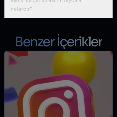
ajansı ile çalışmasının faydaları
nelerdir?
Benzer İçerikler