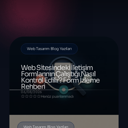
Blog
Web Tasarım Blog Yazıları
Web Sitesindeki İletişim
Formlarının Çalıştığı Nasıl
Kontrol Edilir? Form İzleme
Rehberi
06/08/2026
Henüz puanlanmadı
Web Tasarım Blog Yazıları