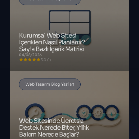
Öne çıkan blog yazıları
Kurumsal Web Sitesi
İçerikleri Nasıl Planlanır?
Sayfa Bazlı İçerik Matrisi
04/08/2026
5.0 (1)
Web Tasarım Blog Yazıları
Web Sitesinde Ücretsiz
Destek Nerede Biter, Yıllık
Bakım Nerede Başlar?