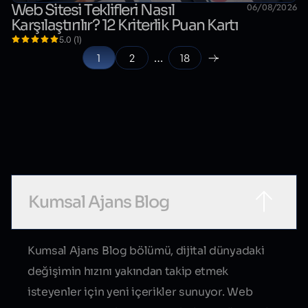
Web Sitesi Teklifleri Nasıl
06/08/2026
Karşılaştırılır? 12 Kriterlik Puan Kartı
5.0 (1)
1
2
…
18
Sık Sorulan Sorular
Kumsal Ajans Blog
Kumsal Ajans Blog bölümü, dijital dünyadaki
değişimin hızını yakından takip etmek
isteyenler için yeni içerikler sunuyor. Web