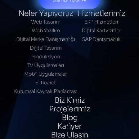
Kısacası, Kumsal Ajans Blog, çevrimiçi ortamda
fark yaratmak isteyen herkes için fikir ve bilgi
Neler Yapıyoruz
Hizmetlerimiz
edinmek için harika bir yer.
Web Tasarım
ERP Hizmetleri
Web Yazılım
Dijital Kartvizitler
Dijital Marka Danışmanlığı
SAP Danışmanlık
Dijital Tasarım
Prodüksiyon
TV Uygulamaları
Mobil Uygulamalar
E-Ticaret
Kurumsal Kaynak Planlaması
Biz Kimiz
Projelerimiz
Blog
Kariyer
Bize Ulaşın