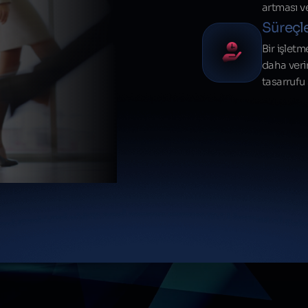
artması ve
Süreçl
Bir işlet
daha veri
tasarrufu