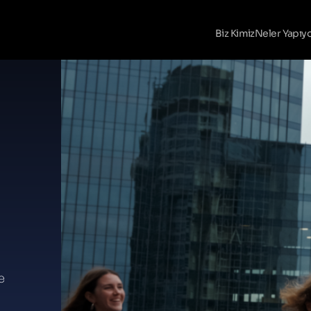
Biz Kimiz
Neler Yapıy
e