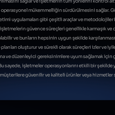
ılmasını sağlar ve işletmenin tüm yönlerini kontrol altı
 operasyonel mükemmelliğin sürdürülmesini sağlar. Gü
etimi uygulamaları gibi çeşitli araçlar ve metodolojiler k
letmelerin güvence süreçleri genellikle karmaşık ve det
olabilir ve bunların hepsinin uygun şekilde karşılanması
anları oluşturur ve sürekli olarak süreçleri izler ve iyileş
ına ve düzenleyici gereksinimlere uyum sağlamak için g
 Bu sayede, işletmeler operasyonlarını etkili bir şekilde 
 müşterilere güvenilir ve kaliteli ürünler veya hizmetler s