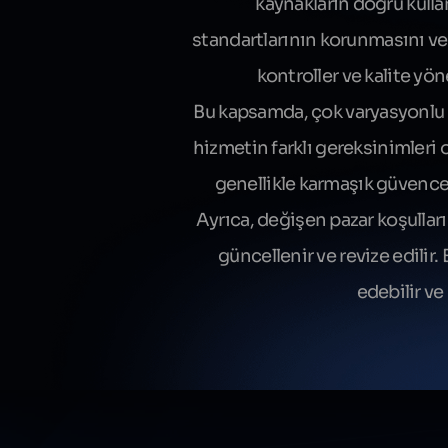
kaynakların doğru kullan
standartlarının korunmasını ve
kontroller ve kalite yön
Bu kapsamda, çok varyasyonlu iş
hizmetin farklı gereksinimleri 
genellikle karmaşık güvence pl
Ayrıca, değişen pazar koşullar
güncellenir ve revize edilir.
edebilir ve