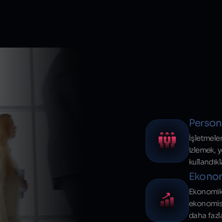
Person
İşletmele
izlemek, 
kullandıkla
Ekono
Ekonomik 
ekonomisi
daha fazl