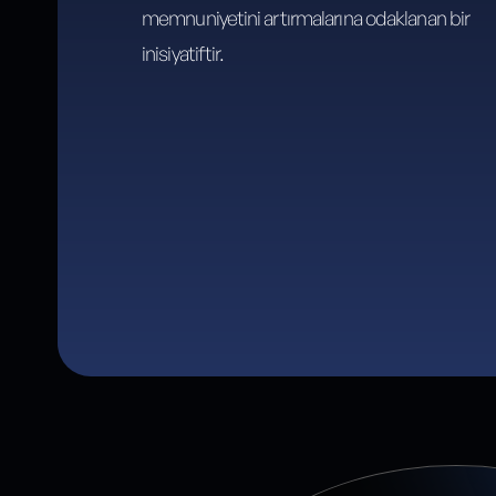
memnuniyetini artırmalarına odaklanan bir
inisiyatiftir.