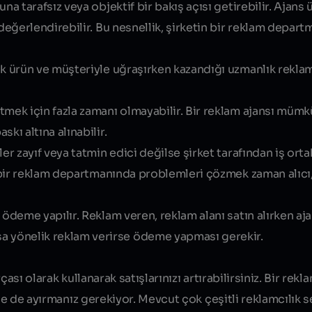
na tarafsız veya objektif bir bakış açısı getirebilir. Ajans 
 değerlendirebilir. Bu nesnellik, şirketin bir reklam depar
ok ürün ve müşteriyle uğraşırken kazandığı uzmanlık rekla
tmek için fazla zamanı olmayabilir. Bir reklam ajansı mümk
kı altına alınabilir.
er zayıf veya tatmin edici değilse şirket tarafından iş orta
z bir reklam departmanında problemleri çözmek zaman alıcı,
 ödeme yapılır. Reklam veren, reklam alanı satın alırken a
 yönelik reklam verirse ödeme yapması gerekir.
sı olarak kullanarak satışlarınızı artırabilirsiniz. Bir rekla
tçe de ayırmanız gerekiyor. Mevcut çok çeşitli reklamcılık 