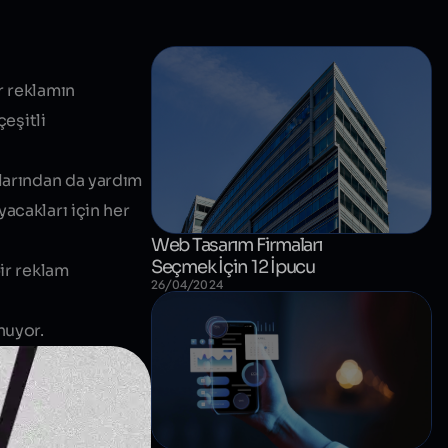
r reklamın
çeşitli
larından
da yardım
acakları için her
Web Tasarım Firmaları
Seçmek İçin 12 İpucu
bir reklam
26/04/2024
nuyor.