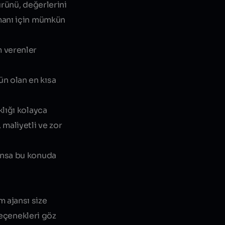
ürünü, değerlerini
tmanı için mümkün
m verenler
ün olan en kısa
klığı kolayca
 maliyetli ve zor
jansa bu konuda
m ajansı size
seçenekleri göz