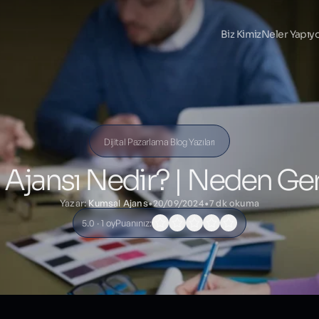
Biz Kimiz
Neler Yapıy
Dijital Pazarlama Blog Yazıları
Ajansı Nedir? | Neden Ger
Yazar:
Kumsal Ajans
•
20/09/2024
•
7 dk okuma
5.0 · 1 oy
Puanınız: