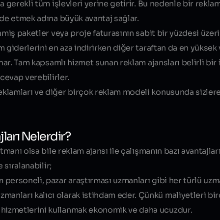
gerekli tüm işlevleri yerine getirir. Bu nedenle bir reklam 
lde etmek adına büyük avantaj sağlar.
nmiş paketler veya proje faturasının sabit bir yüzdesi üzer
giderlerini en aza indirirken diğer taraftan da en yüksek v
nar. Tam kapsamlı hizmet sunan reklam ajansları belirli bir 
cevap verebilirler.
eklamları ve diğer birçok reklam modeli konusunda sizle
ları Nelerdir?
manı olsa bile reklam ajansı ile çalışmanın bazı avantajları
 sıralanabilir;
rım personeli, pazar araştırması uzmanları gibi her türlü uz
uzmanları kalıcı olarak istihdam eder. Çünkü maliyetleri b
ın hizmetlerini kullanmak ekonomik ve daha ucuzdur.