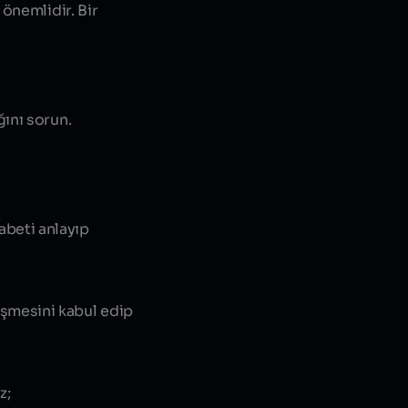
önemlidir. Bir
ğını sorun.
abeti anlayıp
eşmesini kabul edip
z;