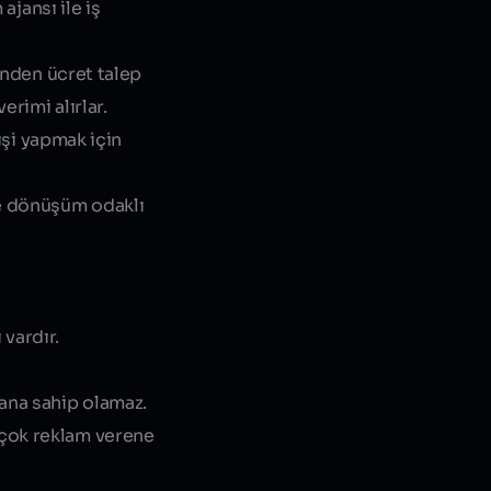
ajansı ile iş
inden ücret talep
erimi alırlar.
işi yapmak için
re dönüşüm odaklı
 vardır.
mana sahip olamaz.
irçok reklam verene