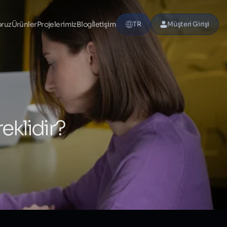
oruz
Ürünler
Projelerimiz
Blog
İletişim
TR
Müşteri Girişi
eklidir?