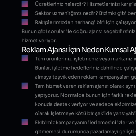
Ücretleriniz nelerdir? Hizmetlerinizi karşıla
Sektör uzmanlığınız nedir? Bizimki gibi benz
Rakiplerimizden herhangi biri için çalışı
Bunun gibi sorular ile doğru ajansı seçebilirsini
hizmet veriyor.
Reklam Ajansı İçin Neden Kumsal A
Tüm ürünleriniz, işletmeniz veya markanız i
Bunlar, işletme hedefleriniz dahilinde çalış
almaya teşvik eden reklam kampanyaları gel
Tam hizmet veren reklam ajansı olarak ayn
yapıyoruz. Normalde bunun için farklı reklam
konuda destek veriyor ve sadece ekibimize
olarak işletmeye kötü bir şekilde yansıyabil
Ekibimiz kampanyanın ilerlemesini izler ve i
gitmemesi durumunda pazarlamayı geliştirmek