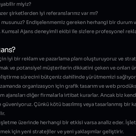
yabilir miyiz?
er şirketlerden iyi referanslarınız var mı?
yor musunuz? Endişelenmemiz gereken herhangi bir durum v
z. Kumsal Ajans deneyimli ekibi ile sizlere profesyonel rekl
jans?
çin iyi bir reklam ve pazarlama planı oluşturuyoruz ve strat
mak ve potansiyel müşterilerin dikkatini çeken ve onları ür
iştirme sürecini bütçeniz dahilinde yürütmemizi sağlıyor
ı zamanda organizasyon için grafik tasarım ve web prodük
 ajansları diğer firmalarla irtibat kurarlar. Ancak biz kend
 güveniyoruz. Çünkü kötü basılmış veya tasarlanmış bir k
ir.
şletme üzerinde herhangi bir etkisi varsa analiz eder. İşle
 için yeni stratejiler ve yeni yaklaşımlar geliştirir.