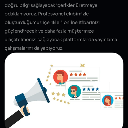
doğru bilgi sağlayacak içerikler üretmeye
odaklanıyoruz. Profesyonel ekibimizle
oluşturduğumuz içerikleri online itibarınızı
güçlendirecek ve daha fazla müşterinize
ulaşabilmenizi sağlayacak platformlarda yayınlama
çalışmalarını da yapıyoruz.