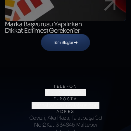
Marka Başvurusu Yapılırken
Dikkat Edilmesi Gerekenler
Tüm Bloglar
TELEFON
(0216) 706 60 64
E-POSTA
merhaba@kumsalajans.com
ADRES
Cevizli, Aka Plaza, Talatpaşa Cd
No:2 Kat:3 34846 Maltepe/