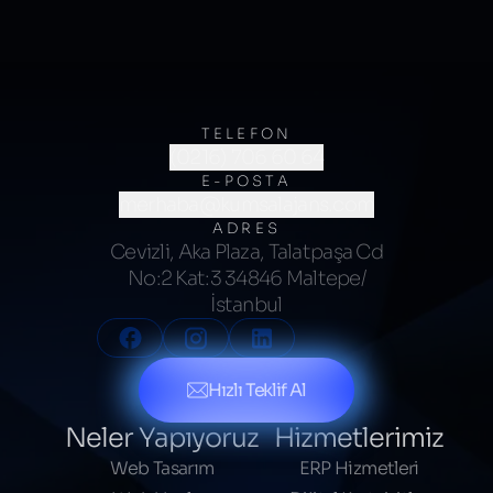
TELEFON
(0216) 706 60 64
E-POSTA
merhaba@kumsalajans.com
ADRES
Cevizli, Aka Plaza, Talatpaşa Cd
No:2 Kat:3 34846 Maltepe/
İstanbul
Hızlı Teklif Al
Neler Yapıyoruz
Hizmetlerimiz
Web Tasarım
ERP Hizmetleri