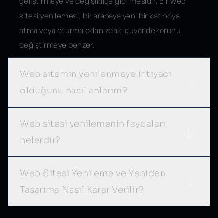
geliştirmeye ve değişikliğe gidilmesidir. Bir web
sitesi yenilemesi, bir arabaya yeni bir kat boya
atma veya oturma odanızdaki duvar dekorunu
değiştirmeye benzer.
Web sitemin yenilenmeye ihtiyacı
olduğunu nasıl anlarım?
Web sitesi yenilemenin faydaları
nelerdir?
Web Sitesi Yenileme ve Yeniden
Tasarıma Nasıl Karar Verilir?