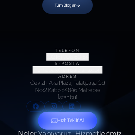
Tüm Bloglar
TELEFON
(0216) 706 60 64
E-POSTA
merhaba@kumsalajans.com
ADRES
Cevizli, Aka Plaza, Talatpaşa Cd
No:2 Kat:3 34846 Maltepe/
İstanbul
Hızlı Teklif Al
Neler Yapıyoruz
Hizmetlerimiz