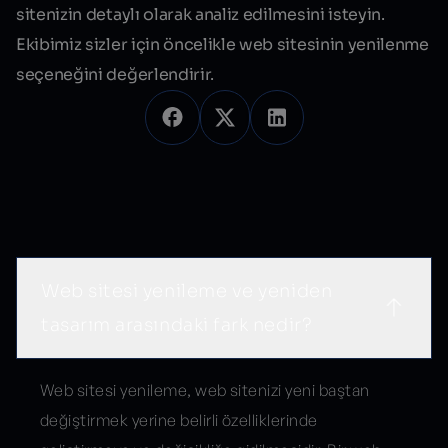
sitenizin detaylı olarak analiz edilmesini isteyin.
Ekibimiz sizler için öncelikle web sitesinin yenilenme
seçeneğini değerlendirir.
Sık Sorulan Sorular
Web sitesi yenileme ve yeniden
tasarım arasındaki fark nedir?
Web sitesi yenileme, web sitenizi yeni baştan
değiştirmek yerine belirli özelliklerinde