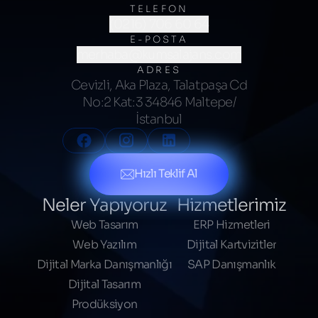
TELEFON
(0216) 706 60 64
E-POSTA
merhaba@kumsalajans.com
ADRES
Cevizli, Aka Plaza, Talatpaşa Cd
No:2 Kat:3 34846 Maltepe/
İstanbul
Hızlı Teklif Al
Neler Yapıyoruz
Hizmetlerimiz
Web Tasarım
ERP Hizmetleri
Web Yazılım
Dijital Kartvizitler
Dijital Marka Danışmanlığı
SAP Danışmanlık
Dijital Tasarım
Prodüksiyon