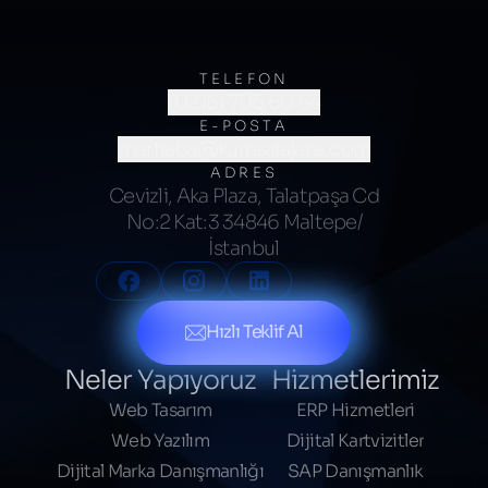
TELEFON
(0216) 706 60 64
E-POSTA
merhaba@kumsalajans.com
ADRES
Cevizli, Aka Plaza, Talatpaşa Cd
No:2 Kat:3 34846 Maltepe/
İstanbul
Hızlı Teklif Al
Neler Yapıyoruz
Hizmetlerimiz
Web Tasarım
ERP Hizmetleri
Web Yazılım
Dijital Kartvizitler
Dijital Marka Danışmanlığı
SAP Danışmanlık