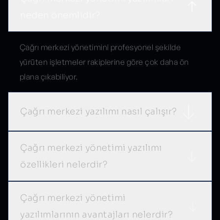
neden önemlidir?
Çağrı merkezi yönetimini profesyonel şekilde
yürüten işletmeler rakiplerine göre çok daha ön
plana çıkabiliyor.
Çağrı merkezi yazılımı nasıl çalışır?
Çağrı merkezi yönetimi yazılımı
özellikleri nelerdir?
Çağrı merkezi yönetimi
yazılımlarının avantajları nelerdir?