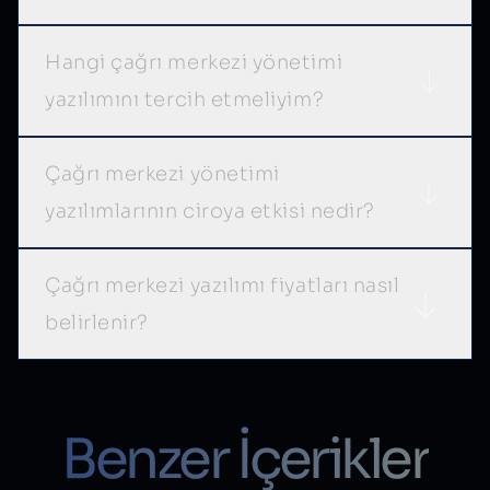
Hangi çağrı merkezi yönetimi
yazılımını tercih etmeliyim?
Çağrı merkezi yönetimi
yazılımlarının ciroya etkisi nedir?
Çağrı merkezi yazılımı fiyatları nasıl
belirlenir?
Benzer İçerikler