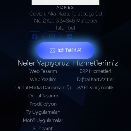
merhaba@kumsalajans.com
ADRES
Cevizli, Aka Plaza, Talatpaşa Cd
No:2 Kat:3 34846 Maltepe/
İstanbul
Hızlı Teklif Al
Neler Yapıyoruz
Hizmetlerimiz
Web Tasarım
ERP Hizmetleri
Web Yazılım
Dijital Kartvizitler
Dijital Marka Danışmanlığı
SAP Danışmanlık
Dijital Tasarım
Prodüksiyon
TV Uygulamaları
Mobil Uygulamalar
E-Ticaret