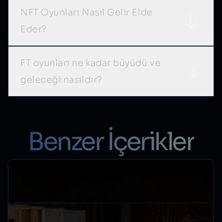
NFT Oyunları Nasıl Gelir Elde
Eder?
FT oyunları ne kadar büyüdü ve
geleceği nasıldır?
Benzer İçerikler