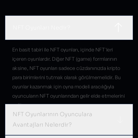
Sık Sorulan Sorular
NFT Oyunları Nedir?
En basit tabiri ile NFT oyunları, içinde NFT'leri
içeren oyunlardır. Diğer NFT (game) formlarının
aksine, NFT oyunları sadece cüzdanınızda kripto
para birimlerini tutmak olarak görülmemelidir. Bu
oyunlar kazanmak için oyna modeli aracılığıyla
oyuncuların NFT oyunlarından gelir elde etmelerini
sağlar.
NFT Oyunlarının Oyunculara
Avantajları Nelerdir?