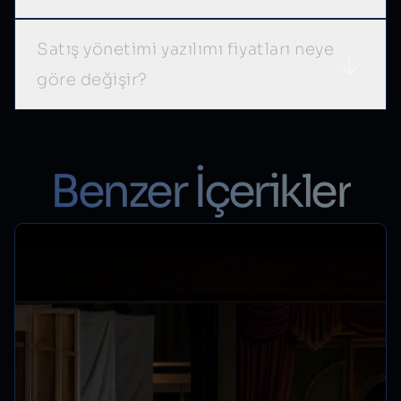
Satış yönetimi yazılımı fiyatları neye
göre değişir?
Benzer İçerikler