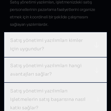
Satış yönetimi yazılımları, işletmenizdeki satış
personellerinin pazarlama faaliyetlerini organize
etmek için koordineli bir şekilde çalışmasını
sağlayan yazılımlardır.
Satış yönetimi yazılımları kimler
için uygundur?
Satış yönetimi yazılımları hangi
avantajları sağlar?
Satış yönetimi yazılımları
işletmelerin satış başarısına nasıl
katkı sağlar?