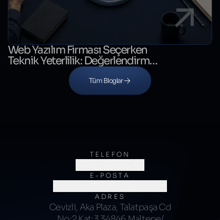
Web Yazılım Firması Seçerken
Teknik Yeterlilik: Değerlendirme
Kontrol Listesi
Tüm Bloglar
TELEFON
(0216) 706 60 64
E-POSTA
merhaba@kumsalajans.com
ADRES
Cevizli, Aka Plaza, Talatpaşa Cd
No:2 Kat:3 34846 Maltepe/