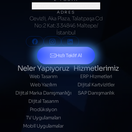
merhaba@kumsalajans.com
ADRES
Cevizli, Aka Plaza, Talatpaşa Cd
No:2 Kat:3 34846 Maltepe/
İstanbul
Hızlı Teklif Al
Neler Yapıyoruz
Hizmetlerimiz
Web Tasarım
ERP Hizmetleri
Web Yazılım
Dijital Kartvizitler
Dijital Marka Danışmanlığı
SAP Danışmanlık
Dijital Tasarım
Prodüksiyon
TV Uygulamaları
Mobil Uygulamalar