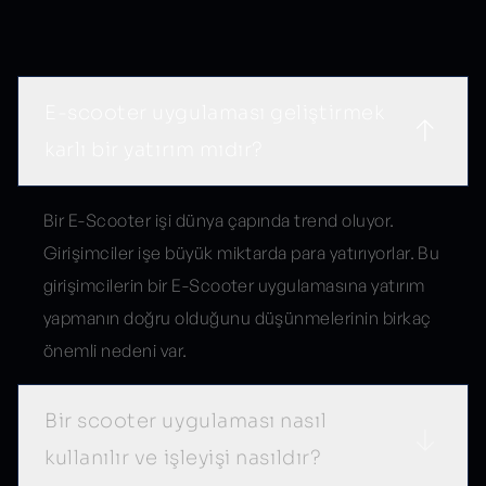
Sık Sorulan Sorular
E-scooter uygulaması geliştirmek
karlı bir yatırım mıdır?
Bir E-Scooter işi dünya çapında trend oluyor.
Girişimciler işe büyük miktarda para yatırıyorlar. Bu
girişimcilerin bir E-Scooter uygulamasına yatırım
yapmanın doğru olduğunu düşünmelerinin birkaç
önemli nedeni var.
Bir scooter uygulaması nasıl
kullanılır ve işleyişi nasıldır?