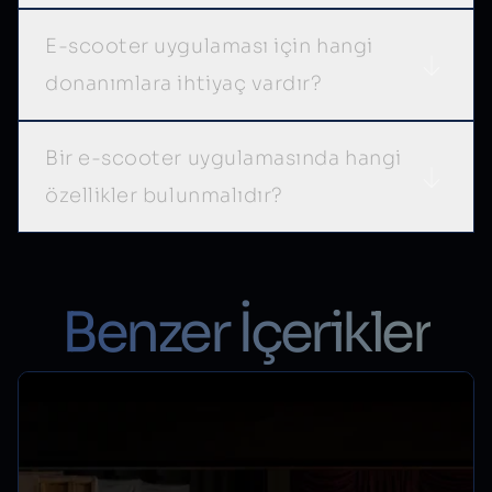
E-scooter uygulaması için hangi
donanımlara ihtiyaç vardır?
Bir e-scooter uygulamasında hangi
özellikler bulunmalıdır?
Benzer İçerikler