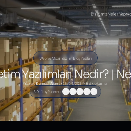
Biz Kimiz
Neler Yapıy
Web ve Mobil Yazılım Blog Yazıları
im Yazılımları Nedir? | Ne
Yazar:
Kumsal Ajans
•
25/04/2024
•
5 dk okuma
5.0 · 1 oy
Puanınız: