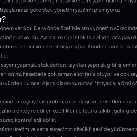
etkin stok yönetimi için stok yönetim yazılımlarına ihtiya
tiyaçlarınıza göre
stok yönetim yazılımı planlıyoruz.
r?
 önem veriyor. Daha önce özellikle stok yönetim sürecinde
atlerini alıyordu. Ayrıca manuel stok takibinde hata payı 
Bize Projenizden
netim sürecini yönetebilmeyi sağlar. Kendine özel stok tak
ler.
n sayımı yapmak, stok defteri kayıtları yapmak gibi işlemle
lımları ön muhasebede çok zaman alıcı fazla oluyor ve çok sa
 Bu yüzden Kumsal Ajans olarak kurumsal ihtiyaçlara özel 
recinden başlayarak üretim, satış, dağıtım, etiketleme gibi
Bize Projenizden
zılıma entegre edilen özellikler ile fatura takibi, gelir gide
süreç kontrol edilebilir
.
ılımı üretim ve satış sürecinizi nitelikli şekilde yürütmeniz