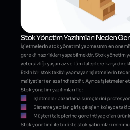
Stok Yönetim Yazılımları Neden Ger
İşletmelerin stok yönetimi yapmasının en önemli 
gerekli hazırlıkları yapabilmektir. Stok yönetim ya
yetersizliği yaşamaz ve tüm taleplere karşı direkt 
Etkin bir stok takibi yapmayan işletmelerin tedar
maliyetleri en aza indirebilir. Ayrıca işletmeler 
Stok yönetim yazılımları ile;
İşletmeler pazarlama süreçlerini profesyone
Sisteme yapılan giriş çıkışları kolayca taki
Müşteri taleplerine göre ihtiyaç olan ürünle
Stok yönetimi ile birlikte stok yatırımları minim