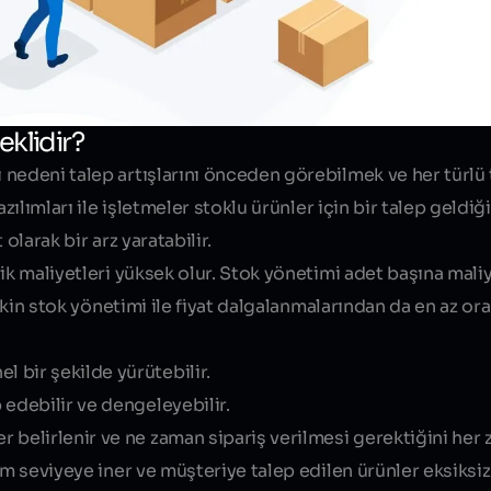
eklidir?
nedeni talep artışlarını önceden görebilmek ve her türlü t
zılımları ile işletmeler stoklu ürünler için bir talep geldiğ
olarak bir arz yaratabilir.
ik maliyetleri yüksek olur. Stok yönetimi adet başına maliye
etkin stok yönetimi ile fiyat dalgalanmalarından da en az ora
l bir şekilde yürütebilir.
p edebilir ve dengeleyebilir.
r belirlenir ve ne zaman sipariş verilmesi gerektiğini her z
um seviyeye iner ve müşteriye talep edilen ürünler eksiksiz 