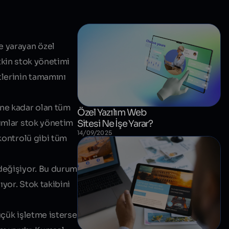
e yarayan özel
etkin stok yönetimi
tlerinin tamamını
üne kadar olan tüm
Özel Yazılım Web
lımlar stok yönetim
Sitesi Ne İşe Yarar?
14/09/2025
 kontrolü gibi tüm
 değişiyor. Bu durum
ıyor. Stok takibini
küçük işletme isterse