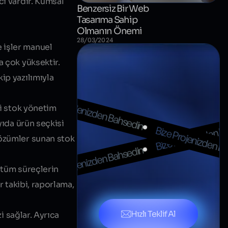
cı vardır. Kumsal
Benzersiz Bir Web
Tasarıma Sahip
Olmanın Önemi
28/03/2024
 işler manuel
da
çok yüksektir
.
 Bahsedin
ip yazılımıyla
Bize Projenizden Bahsedin
ri stok yönetim
Bize Projenizden B
yıda ürün seçkisi
Bize Projenizden B
çözümler sunan stok
Bize Projenizden Bahsedin
 tüm süreçlerin
 Bahsedin
r takibi, raporlama,
Hızlı Teklif Al
i sağlar. Ayrıca