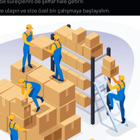
e süreçlerini de şeffaf hale getirir.
e ulaşın ve size özel bir çalışmaya başlayalım.