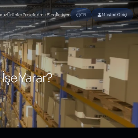
oruz
Ürünler
Projelerimiz
Blog
İletişim
TR
Müşteri Girişi
 İşe Yarar?