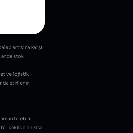
alep artışına karşı
i anda stok
t ve lojistik
nda etkilenir.
aman bilebilir.
bir şekilde en kısa