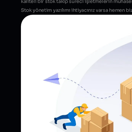
kaliteli bir stok takip süreci işletmelerin muhaseb
Stok yönetim yazılımı ihtiyacınız varsa hemen biz