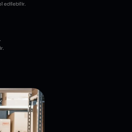
 edilebilir.
.
r.