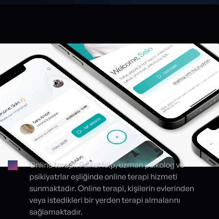
Online terapi: PsikoHelp, uzman psikolog ve
psikiyatrlar eşliğinde online terapi hizmeti
Proje detayları
sunmaktadır. Online terapi, kişilerin evlerinden
veya istedikleri bir yerden terapi almalarını
sağlamaktadır.