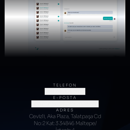
TELEFON
(0216) 706 60 64
E-POSTA
merhaba@kumsalajans.com
ADRES
Cevizli, Aka Plaza, Talatpaşa Cd
No:2 Kat:3 34846 Maltepe/