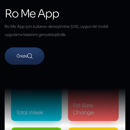
Ro Me App
Ro Me App için kullanıcı deneyimine (UX), uygun bir mobil
uygulama tasarımı gerçekleştirdik.
Önizle