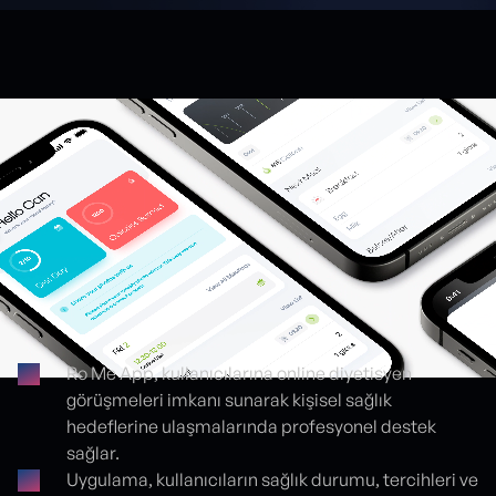
Ro Me App, kullanıcılarına online diyetisyen
görüşmeleri imkanı sunarak kişisel sağlık
Proje detayları
hedeflerine ulaşmalarında profesyonel destek
sağlar.
Uygulama, kullanıcıların sağlık durumu, tercihleri ve