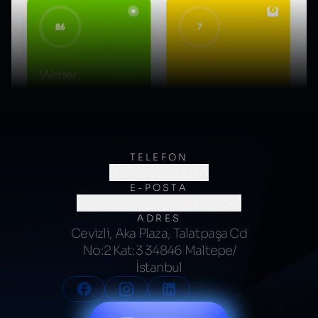
TELEFON
(0216) 706 60 64
E-POSTA
merhaba@kumsalajans.com
ADRES
Cevizli, Aka Plaza, Talatpaşa Cd
No:2 Kat:3 34846 Maltepe/
İstanbul