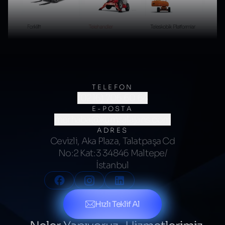
TELEFON
(0216) 706 60 64
E-POSTA
merhaba@kumsalajans.com
ADRES
Cevizli, Aka Plaza, Talatpaşa Cd
No:2 Kat:3 34846 Maltepe/
İstanbul
Hızlı Teklif Al