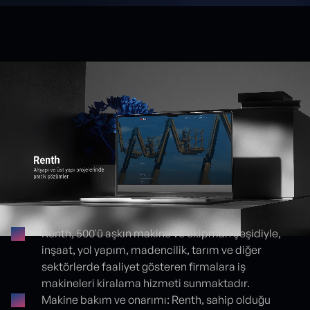
Renth, 500'ü aşkın makine ve ekipman çeşidiyle,
inşaat, yol yapım, madencilik, tarım ve diğer
Proje detayları
sektörlerde faaliyet gösteren firmalara iş
makineleri kiralama hizmeti sunmaktadır.
Makine bakım ve onarımı: Renth, sahip olduğu