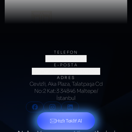
TELEFON
(0216) 706 60 64
E-POSTA
merhaba@kumsalajans.com
ADRES
Cevizli, Aka Plaza, Talatpaşa Cd
No:2 Kat:3 34846 Maltepe/
İstanbul
Hızlı Teklif Al