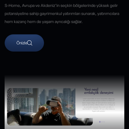
S-Home, Avrupa ve Akdeniz’in seçkin bölgelerinde yüksek gelir
potansiyeline sahip gayrimenkul yatırımları sunarak, yatırımcılara
hem kazanç hem de yaşam ayrıcalığı sağlar.
Önizle