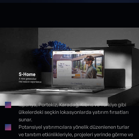
İspanya, Portekiz, Karadağ, Kıbrıs ve Türkiye gibi
ülkelerdeki seçkin lokasyonlarda yatırım fırsatları
Proje detayları
sunar.
Potansiyel yatırımcılara yönelik düzenlenen turlar
ve tanıtım etkinlikleriyle, projeleri yerinde görme ve