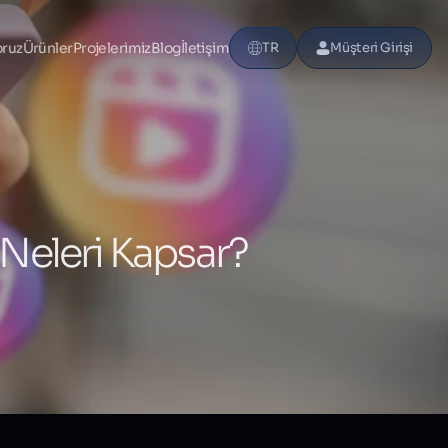
oruz
Ürünler
Projelerimiz
Blog
İletişim
TR
Müşteri Girişi
Neleri Kapsar?