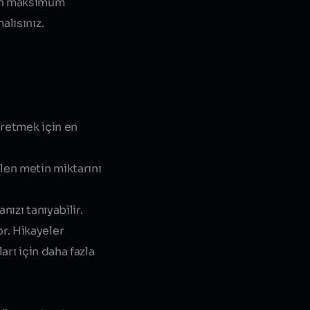
dan maksimum
alısınız.
üretmek için en
len metin miktarını
nızı tanıyabilir.
r. Hikayeler
arı için daha fazla