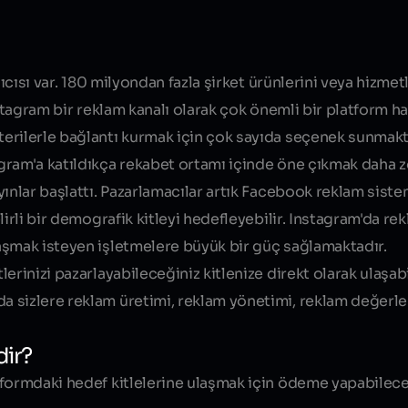
Blog yazısı içeriği
ıcısı var. 180 milyondan fazla şirket ürünlerini veya hizmet
stagram bir reklam kanalı olarak çok önemli bir platform ha
erilerle bağlantı kurmak için çok sayıda seçenek sunmakt
ram'a katıldıkça rekabet ortamı içinde öne çıkmak daha zo
ınlar başlattı. Pazarlamacılar artık Facebook reklam siste
lirli bir demografik kitleyi hedefleyebilir. Instagram'da r
aşmak isteyen işletmelere büyük bir güç sağlamaktadır.
rinizi pazarlayabileceğiniz kitlenize direkt olarak ulaşabil
a sizlere reklam üretimi, reklam yönetimi, reklam değerl
dir?
tformdaki hedef kitlelerine ulaşmak için ödeme yapabilec