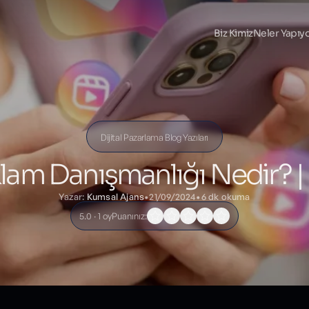
Biz Kimiz
Neler Yapıy
Dijital Pazarlama Blog Yazıları
lam Danışmanlığı Nedir? | 
Yazar:
Kumsal Ajans
•
21/09/2024
•
6 dk okuma
5.0 · 1 oy
Puanınız: