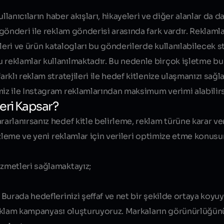
llanıcıların haber akışları, hikayeleri ve diğer alanlar da d
gönderi ile reklam gönderisi arasında fark vardır. Reklaml
eri ve ürün katalogları bu gönderilerde kullanılabilecek str
reklamlar kullanılmaktadır. Bu nedenle birçok işletme b
lı reklam stratejileri ile hedef kitlenize ulaşmanızı sağla
Bize Projenizden
z ile Instagram reklamlarından maksimum verimi alabilirs
eri Kapsar?
arlanırsanız hedef kitle belirleme, reklam türüne karar v
izleme ve yeni reklamlar için verileri optimize etme konus
zmetleri sağlamaktayız;
Bize Projenizden
Burada hedeflerinizi şeffaf ve net bir şekilde ortaya koyu
 reklam kampanyası oluşturuyoruz. Markaların görünürlüğünü