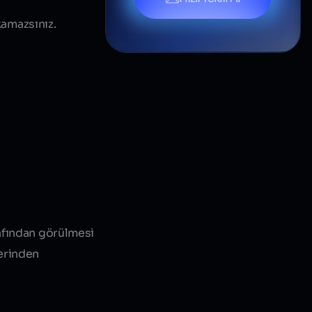
kamazsınız.
rafından görülmesi
lerinden