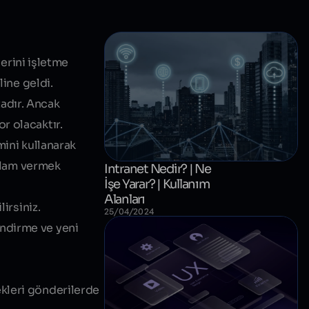
lerini işletme
line geldi.
adır. Ancak
r olacaktır.
mini kullanarak
eklam vermek
Intranet Nedir? | Ne
İşe Yarar? | Kullanım
Alanları
irsiniz.
25/04/2024
endirme ve yeni
ekleri gönderilerde