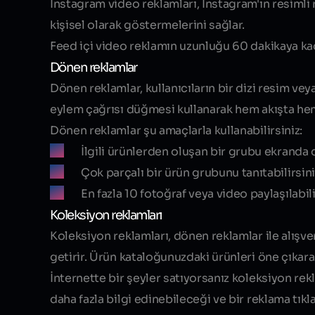
Instagram video reklamları, Instagram'ın resimli 
kişisel olarak göstermelerini sağlar.
Feed içi video reklamın uzunluğu 60 dakikaya kada
Dönen reklamlar
Dönen reklamlar, kullanıcıların bir dizi resim ve
eylem çağrısı düğmesi kullanarak hem akışta hem
Dönen reklamlar şu amaçlarla kullanabilirsiniz:
İlgili ürünlerden oluşan bir grubu ekranda 
Çok parçalı bir ürün grubunu tanıtabilirsini
En fazla 10 fotoğraf veya video paylaşılabili
Koleksiyon reklamları
Koleksiyon reklamları, dönen reklamlar ile alışveri
getirir. Ürün kataloğunuzdaki ürünleri öne çıkara
İnternette bir şeyler satıyorsanız koleksiyon rek
daha fazla bilgi edinebileceği ve bir reklama tıkla