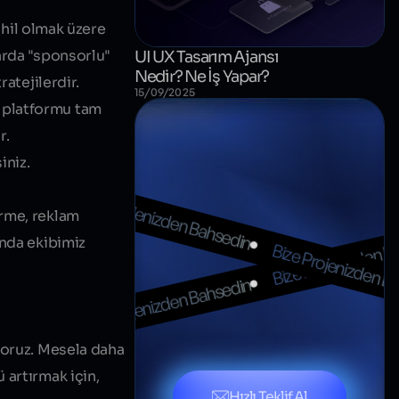
ahil olmak üzere
arda "sponsorlu"
UI UX Tasarım Ajansı
Nedir? Ne İş Yapar?
atejilerdir.
15/09/2025
u platformu tam
r.
 Bahsedin
iniz.
Bize Projenizden Bahsedin
erme, reklam
Bize Projenizden B
unda ekibimiz
Bize Projenizden B
Bize Projenizden Bahsedin
 Bahsedin
yoruz. Mesela daha
 artırmak için,
Hızlı Teklif Al