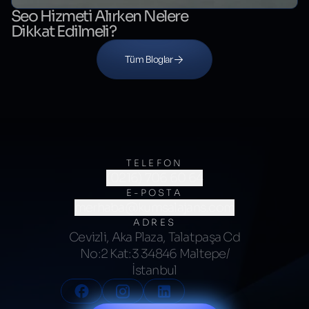
Seo Hizmeti Alırken Nelere
Dikkat Edilmeli?
Tüm Bloglar
TELEFON
(0216) 706 60 64
E-POSTA
merhaba@kumsalajans.com
ADRES
Cevizli, Aka Plaza, Talatpaşa Cd
No:2 Kat:3 34846 Maltepe/
İstanbul