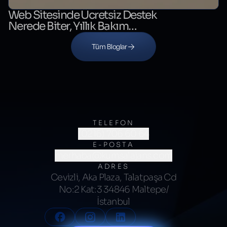
Web Sitesinde Ücretsiz Destek
Nerede Biter, Yıllık Bakım
Nerede Başlar?
Tüm Bloglar
TELEFON
(0216) 706 60 64
E-POSTA
merhaba@kumsalajans.com
ADRES
Cevizli, Aka Plaza, Talatpaşa Cd
No:2 Kat:3 34846 Maltepe/
İstanbul