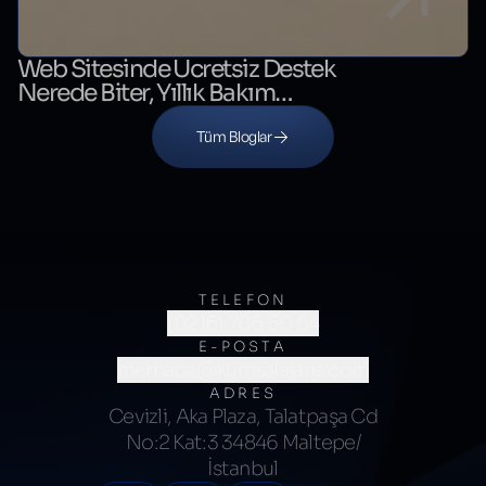
Web Sitesinde Ücretsiz Destek
Nerede Biter, Yıllık Bakım
Nerede Başlar?
Tüm Bloglar
TELEFON
(0216) 706 60 64
E-POSTA
merhaba@kumsalajans.com
ADRES
Cevizli, Aka Plaza, Talatpaşa Cd
No:2 Kat:3 34846 Maltepe/
İstanbul