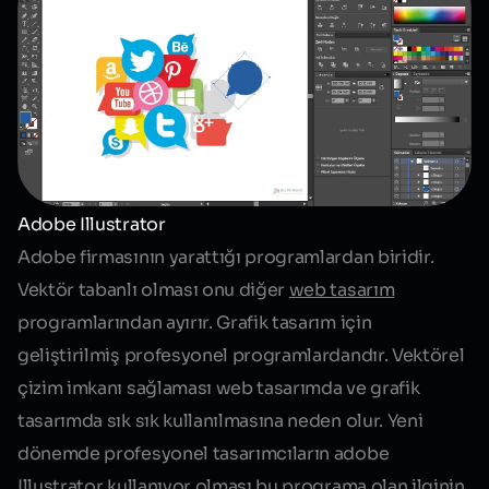
Adobe Illustrator
Adobe firmasının yarattığı programlardan biridir.
Vektör tabanlı olması onu diğer
web tasarım
programlarından ayırır. Grafik tasarım için
geliştirilmiş profesyonel programlardandır. Vektörel
çizim imkanı sağlaması web tasarımda ve grafik
tasarımda sık sık kullanılmasına neden olur. Yeni
dönemde profesyonel tasarımcıların adobe
Illustrator kullanıyor olması bu programa olan ilginin