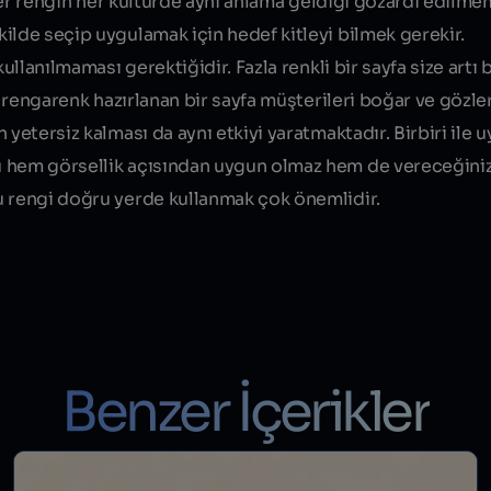
n her rengin her kültürde aynı anlama geldiği gözardı edilme
ilde seçip uygulamak için hedef kitleyi bilmek gerekir.
ullanılmaması gerektiğidir. Fazla renkli bir sayfa size artı b
 rengarenk hazırlanan bir sayfa müşterileri boğar ve gözle
 yetersiz kalması da aynı etkiyi yaratmaktadır. Birbiri ile
u hem görsellik açısından uygun olmaz hem de vereceğiniz
u rengi doğru yerde kullanmak çok önemlidir.
Benzer İçerikler