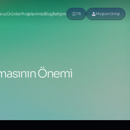
oruz
Ürünler
Projelerimiz
Blog
İletişim
TR
Müşteri Girişi
lmasının Önemi