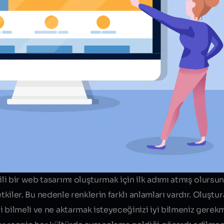
i bir web tasarımı oluşturmak için ilk adımı atmış olursu
 etkiler. Bu nedenle renklerin farklı anlamları vardır. Oluşt
 bilmeli ve ne aktarmak isteyeceğinizi iyi bilmeniz gerek