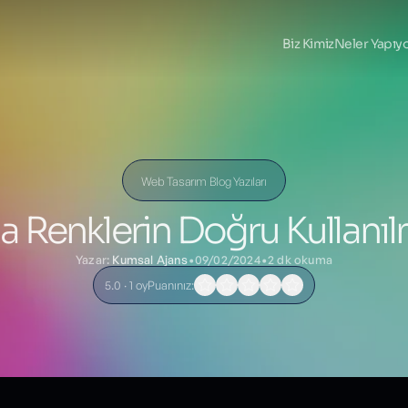
Biz Kimiz
Neler Yapıy
Web Tasarım Blog Yazıları
 Renklerin Doğru Kullanı
Yazar:
Kumsal Ajans
•
09/02/2024
•
2 dk okuma
5.0 · 1 oy
Puanınız: