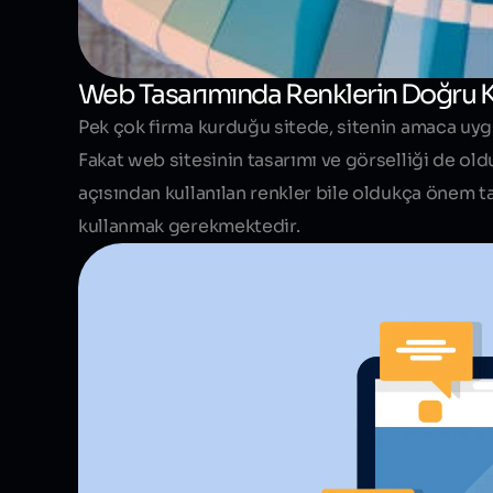
Web Tasarımında Renklerin Doğru K
Pek çok firma kurduğu sitede, sitenin amaca uygu
Fakat web sitesinin tasarımı ve görselliği de ol
açısından kullanılan renkler bile oldukça
önem ta
kullanmak gerekmektedir.