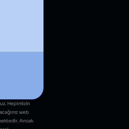
nuz. Hepimizin
uracağınız web
mektedir. Ancak