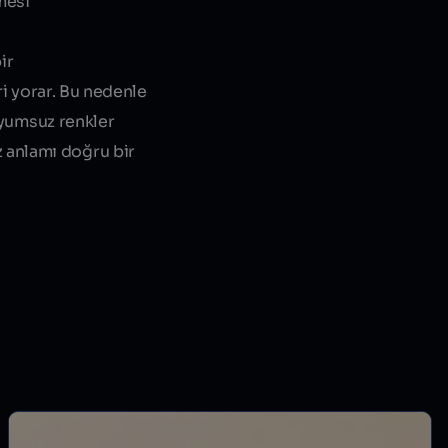
mesi
ir
ri yorar. Bu nedenle
 uyumsuz renkler
 anlamı doğru bir