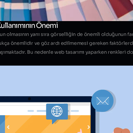
ullanımının Önemi
n olmasının yanı sıra görselliğin de önemli olduğunun far
dukça önemlidir ve göz ardı edilmemesi gereken faktörlerde
şımaktadır
. Bu nedenle web tasarımı yaparken renkleri do