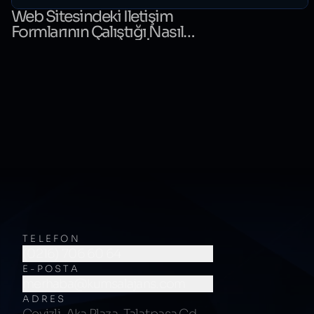
Web Sitesindeki İletişim
Formlarının Çalıştığı Nasıl
Kontrol Edilir? Form İzleme
Rehberi
TELEFON
(0216) 706 60 64
E-POSTA
merhaba@kumsalajans.com
ADRES