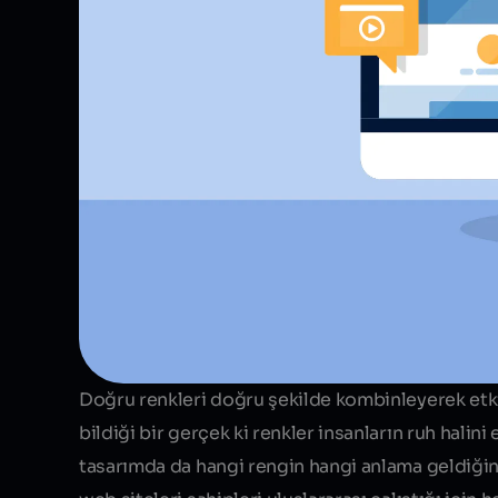
Doğru renkleri doğru şekilde kombinleyerek etkil
bildiği bir gerçek ki renkler insanların ruh halini
tasarımda da hangi rengin hangi anlama geldiğini