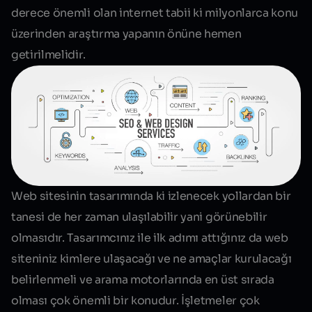
derece önemli olan internet tabii ki milyonlarca konu
üzerinden araştırma yapanın önüne hemen
getirilmelidir.
Web sitesinin tasarımında ki izlenecek yollardan bir
tanesi de her zaman ulaşılabilir yani görünebilir
olmasıdır. Tasarımcınız ile ilk adımı attığınız da web
siteniniz kimlere ulaşacağı ve ne amaçlar kurulacağı
belirlenmeli ve arama motorlarında en üst sırada
olması çok önemli bir konudur. İşletmeler çok