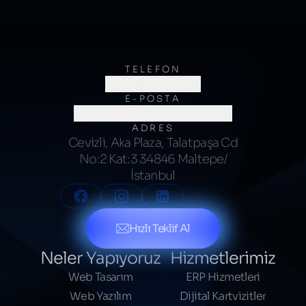
TELEFON
(0216) 706 60 64
E-POSTA
merhaba@kumsalajans.com
ADRES
Cevizli, Aka Plaza, Talatpaşa Cd
No:2 Kat:3 34846 Maltepe/
İstanbul
Hızlı Teklif Al
Neler Yapıyoruz
Hizmetlerimiz
Web Tasarım
ERP Hizmetleri
Web Yazılım
Dijital Kartvizitler