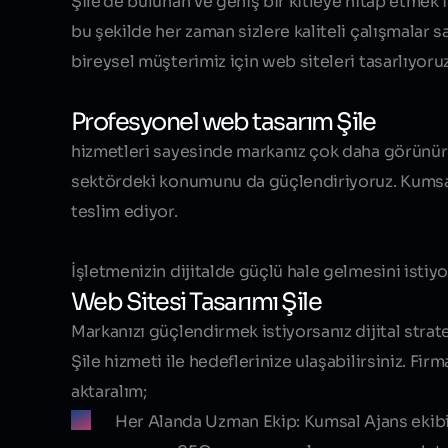
Şile’de bulunan ve geniş bir kitleye hitap etmek 
bu şekilde her zaman sizlere kaliteli çalışmalar 
bireysel müşterimiz için web siteleri tasarlıyoruz
Profesyonel web tasarım Şile
hizmetleri sayesinde markanız çok daha görünür h
sektördeki konumunu da güçlendiriyoruz. Kumsal Aj
teslim ediyor.
İşletmenizin dijitalde güçlü hale gelmesini istiy
Web Sitesi Tasarımı Şile
Markanızı güçlendirmek istiyorsanız dijital strat
Şile
hizmeti ile hedeflerinize ulaşabilirsiniz. Fi
aktaralım;
Her Alanda Uzman Ekip:
Kumsal Ajans ekibi