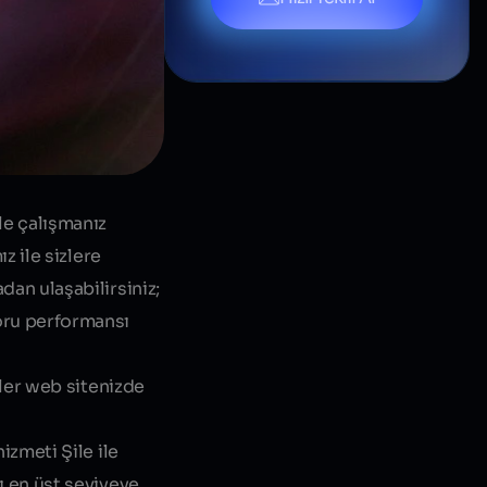
le çalışmanız
z ile sizlere
an ulaşabilirsiniz;
oru performansı
zler web sitenizde
izmeti Şile
ile
ı en üst seviyeye