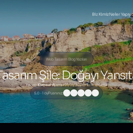
Biz Kimiz
Neler Yapıy
Web Tasarım Blog Yazıları
asarım Şile: Doğayı Yansıta
Yazar:
Kumsal Ajans
•
01/01/2024
•
5 dk okuma
5.0 · 1 oy
Puanınız: