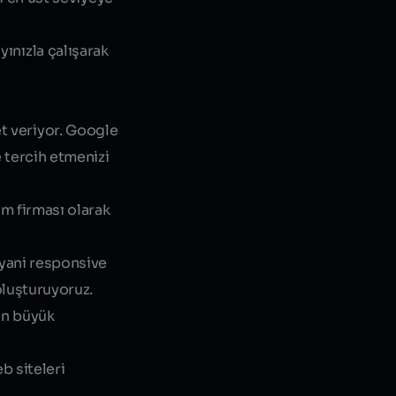
yınızla çalışarak
et veriyor. Google
 tercih etmenizi
ım firması
olarak
yani responsive
oluşturuyoruz.
en büyük
b siteleri