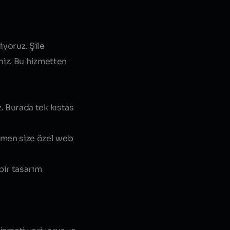
diyoruz.
Şile
niz. Bu hizmetten
. Burada tek kıstas
amen size özel web
bir tasarım