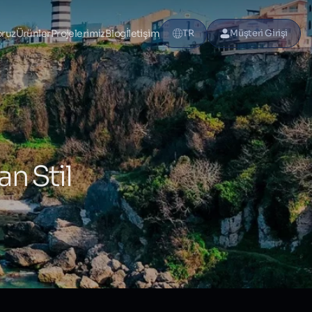
oruz
Ürünler
Projelerimiz
Blog
İletişim
TR
Müşteri Girişi
n Stil