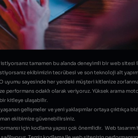
istiyorsanız tamamen bu alanda deneyimli bir web sitesi i
stiyorsanız ekibimizin tecrübesi ve son teknoloji alt yapımı
EO uyumu sayesinde her yerdeki müşteri kitlenize zorlanmad
ize performans odaklı olarak veriyoruz. Yüksek arama mot
ir kitleye ulaşabilir.
 yaşanan gelişmeler ve yeni yaklaşımlar ortaya çıktıkça bi
man ekibimize güvenebilirsiniz.
rformansı için kodlama yapısı çok önemlidir.
Web tasarım h
 sağlıyoruz. Temiz kodlama ile web sitenizin performansın