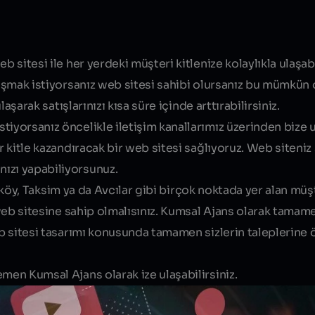
Blog yazısı içeriği
 sitesi ile her yerdeki müşteri kitlenize kolaylıkla ulaşabil
laşmak istiyorsanız web sitesi sahibi olursanız bu mümkün o
laşarak satışlarınızı kısa süre içinde arttırabilirsiniz.
tiyorsanız öncelikle iletişim kanallarımız üzerinden bize 
ir kitle kazandıracak bir web sitesi sağlıyoruz. Web siteni
ızı yapabiliyorsunuz.
ıköy, Taksim ya da Avcılar gibi birçok noktada yer alan müş
r web sitesine sahip olmalısınız. Kumsal Ajans olarak tamame
eb sitesi tasarımı konusunda tamamen sizlerin taleplerine ö
men Kumsal Ajans olarak ize ulaşabilirsiniz.