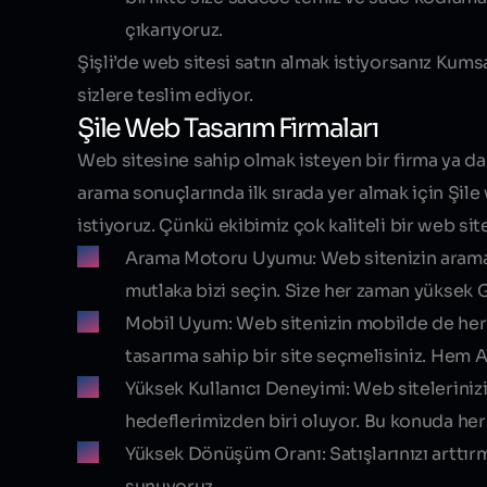
çıkarıyoruz.
Şişli’de web sitesi satın almak istiyorsanız Kumsa
sizlere teslim ediyor.
Şile Web Tasarım Firmaları
Web sitesine sahip olmak isteyen bir firma ya da
arama sonuçlarında ilk sırada yer almak için
Şile
istiyoruz. Çünkü ekibimiz çok kaliteli bir web sites
Arama Motoru Uyumu:
Web sitenizin arama
mutlaka bizi seçin. Size her zaman yüksek 
Mobil Uyum:
Web sitenizin mobilde de he
tasarıma sahip bir site seçmelisiniz. Hem 
Yüksek Kullanıcı Deneyimi:
Web siteleriniz
hedeflerimizden biri oluyor. Bu konuda her
Yüksek Dönüşüm Oranı:
Satışlarınızı arttı
sunuyoruz.