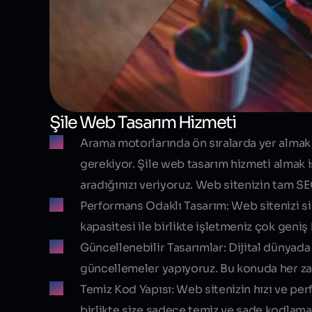
Şile Web Tasarım Hizmeti
Arama motorlarında ön sıralarda yer almak 
gerekiyor.
Şile web tasarım hizmeti
almak i
aradığınızı veriyoruz. Web sitenizin tam S
Performans Odaklı Tasarım:
Web sitenizi s
kapasitesi ile birlikte işletmeniz çok geniş b
Güncellenebilir Tasarımlar:
Dijital dünyada
güncellemeler yapıyoruz. Bu konuda her za
Temiz Kod Yapısı:
Web sitenizin hızı ve pe
birlikte size sadece temiz ve sade kodlama