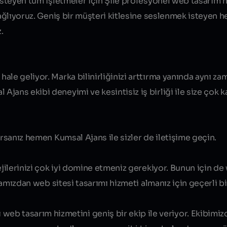
isteyen tüm işletmeler için
Şile profesyonel web tasarım
h
sağlıyoruz. Geniş bir müşteri kitlesine seslenmek isteyen h
.
ale geliyor. Marka bilinirliğinizi arttırma yanında aynı z
ans ekibi deneyimi ve kesintisiz iş birliği ile size çok kal
orsanız hemen Kumsal Ajans ile sizler de iletişime geçin.
ejilerinizi çok iyi domine etmeniz gerekiyor. Bunun için de
rmamızdan web sitesi tasarımı hizmeti almanız için geçerli b
 web tasarım hizmetini geniş bir ekip ile veriyor. Ekibim