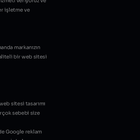
izmeti veriyoruz ve
er işletme ve
amanda markanızın
iteli bir web sitesi
web sitesi tasarımı
irçok sebebi size
izde Google reklam