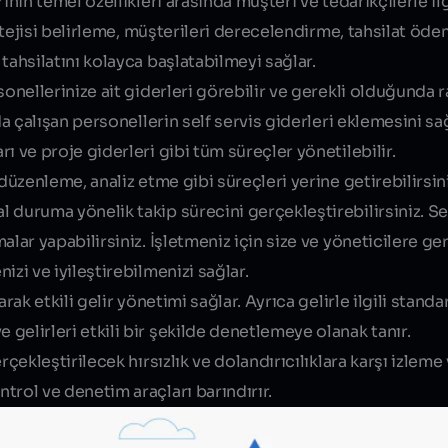
nın temel özellikleri arasında müşteri ve tedarikçilerle ilgi
tratejisi belirleme, müşterileri derecelendirme, tahsilat ö
tahsilatını kolayca başlatabilmeyi sağlar.
sonellerinize ait giderleri görebilir ve gerekli olduğunda 
nda çalışan personellerin self servis giderleri eklemesini 
ı ve proje giderleri gibi tüm süreçler yönetilebilir.
 düzenleme, analiz etme gibi süreçleri yerine getirebilirsini
 duruma yönelik takip sürecini gerçekleştirebilirsiniz. Se
lar yapabilirsiniz. İşletmeniz için size ve yöneticilere ge
zi ve iyileştirebilmenizi sağlar.
rak etkili gelir yönetimi sağlar. Ayrıca gelirle ilgili stand
elirleri etkili bir şekilde denetlemeye olanak tanır.
rçekleştirilecek hırsızlık ve dolandırıcılıklara karşı izlem
trol ve denetim araçları barındırır.