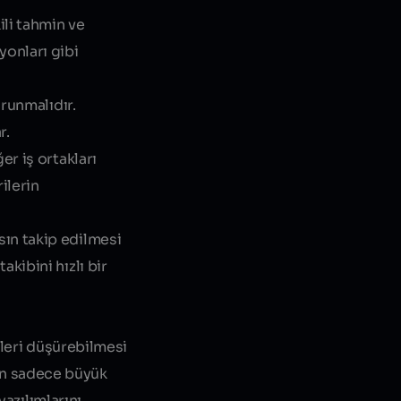
ili tahmin ve
yonları gibi
orunmalıdır.
r.
er iş ortakları
ilerin
sın takip edilmesi
kibini hızlı bir
tleri düşürebilmesi
arın sadece büyük
yazılımlarını