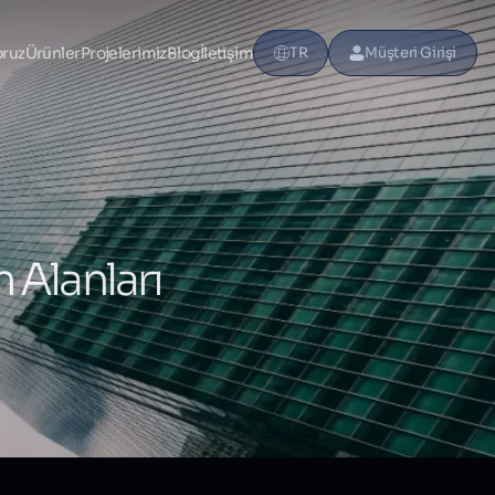
oruz
Ürünler
Projelerimiz
Blog
İletişim
TR
Müşteri Girişi
 Alanları