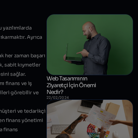
u yazılımlarda
ıkarmaktır. Ayrıca
mak her zaman başarı
k, sabit kıymetler
sini sağlar.
Web Tasarımının
ı finans ve iş
Ziyaretçi İçin Önemi
Nedir?
leri
görebilir ve
22/02/2024
müşteri ve tedarikçi
en finans yönetimi
ca finans