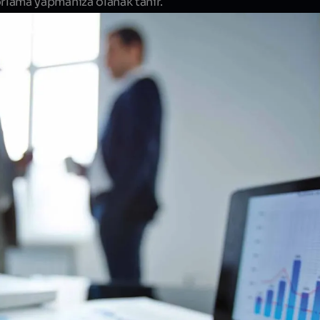
porlama yapmanıza olanak tanır.
Bize Projenizden
Bize Projenizden