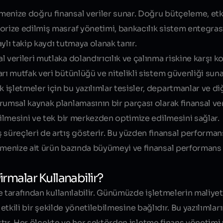
tmenize doğru finansal veriler sunar. Doğru bütçeleme, etk
egorize edilmiş masraf yönetimi, bankacılık sistem entegras
aylı takip kaydı tutmaya olanak tanır.
l verileri mutlaka dolandırıcılık ve çalınma riskine karşı k
arı mutfak veri bütünlüğü ve nitelikli sistem güvenliği suna
 işletmeler için bu yazılımlar tesisler, departmanlar ve diğ
urumsal kaynak planlamasının bir parçası olarak finansal ver
letilmesini ve tek bir merkezden optimize edilmesini sağlar.
 süreçleri de artış gösterir. Bu yüzden finansal performan
etmenize ait ürün bazında büyümeyi ve finansal performans ta
irmalar Kullanabilir?
e tarafından kullanılabilir. Günümüzde işletmelerin maliye
in etkili bir şekilde yönetilebilmesine bağlıdır. Bu yazılıml
ktır. Her ölçekte ve her sektörden işletme finans yönetimi 