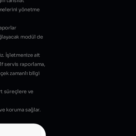
li tahsilat
demelerini yönetme
raporlar
sağlayacak modül de
z. İşletmenize ait
lf servis raporlama,
rçek zamanlı bilgi
art süreçlere ve
e ve koruma sağlar.