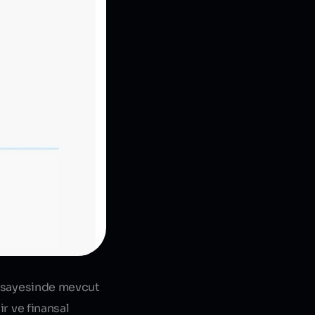
ar sayesinde mevcut
ir ve finansal