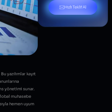
Hızlı Teklif Al
Bu yazılımlar kayıt
anunlarına
ans yönetimi
sunar.
 global muhasebe
pısıyla hemen uyum