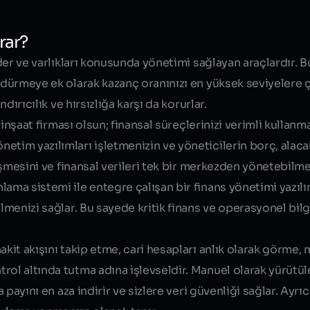
rar?
Blog yazısı içeriği
ider ve varlıkları konusunda yönetimi sağlayan araçlardır. B
ürdürmeye ek olarak kazanç oranınızı en yüksek seviyelere ç
ndırıcılık
ve
hırsızlığa
karşı da korurlar.
r inşaat firması olsun; finansal süreçlerinizi verimli kullan
etim yazılımları işletmenizin ve yöneticilerin borç, alaca
rişmesini ve finansal verileri tek bir merkezden yönetebilme
ama sistemi ile entegre çalışan bir finans yönetimi yazılım
ilmenizi sağlar. Bu sayede
kritik finans
ve
operasyonel bilgi
akit akışını takip etme, cari hesapları anlık olarak görme, 
rol altında tutma adına işlevseldir. Manuel olarak yürütül
 payını en aza indirir ve sizlere veri güvenliği sağlar. Ayrı