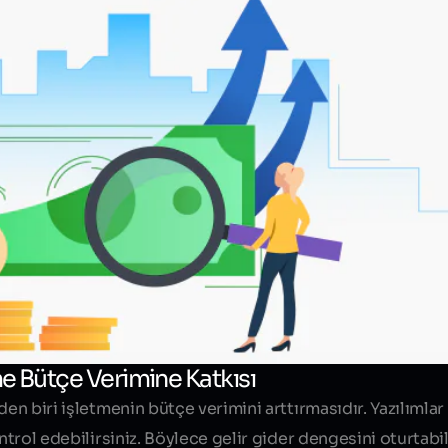
me Bütçe Verimine Katkısı
den biri işletmenin bütçe verimini arttırmasıdır. Yazılıml
ntrol edebilirsiniz. Böylece gelir gider dengesini oturtabil