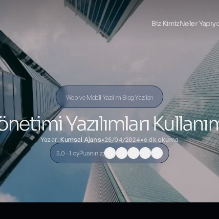
Biz Kimiz
Neler Yapıy
Web ve Mobil Yazılım Blog Yazıları
önetimi Yazılımları Kullanım
Yazar:
Kumsal Ajans
•
25/04/2024
•
6 dk okuma
5.0 · 1 oy
Puanınız: