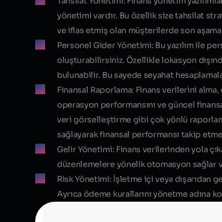
Tahsilat Yönetimi:
Finans yönetim yazılımları
yönetimi vardır. Bu özellik size tahsilat s
ve iflas etmiş olan müşterilerde son aşama 
Personel Gider Yönetimi:
Bu yazılım ile per
oluşturabilirsiniz. Özellikle lokasyon dışı
bulunabilir. Bu sayede seyahat hesaplamalar
Finansal Raporlama:
Finans verilerini alma,
operasyon performansını ve güncel finansal
veri görselleştirme gibi çok yönlü raporlama
sağlayarak finansal performansı takip etmeni
Gelir Yönetimi:
Finans verilerinden yola çıka
düzenlemelere yönelik otomasyon sağlar ve g
Risk Yönetimi:
İşletme içi veya dışarıdan ge
Ayrıca ödeme kurallarını yönetme adına kon