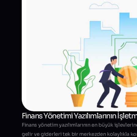
Finans Yönetimi Yazılımlarının İşlet
Finans yönetim yazılımlarının en büyük işlevlerin
gelir ve giderleri tek bir merkezden kolaylıkla ko