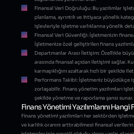
Finansal Veri Doğruluğu:
Bu yazılımlar işle
planlama, ayrıntılı ve ihtiyaca yönelik kat
işlevleriyle işletme varlıklarına yönelik det
Finansal Veri Güvenliği:
İşletmenizin finansa
İşletmenize özel geliştirilen finans yazılıml
Departmanlar Arası İletişim:
Özellikle büyük
arasında finansal açıdan iletişimi sağlar. K
karmaşıklığını azaltarak hızlı bir şekilde i
Performans Takibi:
İşletmeniz büyüdükçe iş
zorlaşabilir. Finans yönetim yazılımları işl
şekilde yönetme ve raporlama şansı sunar.
Finans Yönetimi Yazılımlarını Hangi F
Finans yönetimi yazılımları her sektörden işletm
ve karlılık oranını arttırabilmesi finansal veriler
işletmeler için gerekli olduğu algısı yanlış olaca