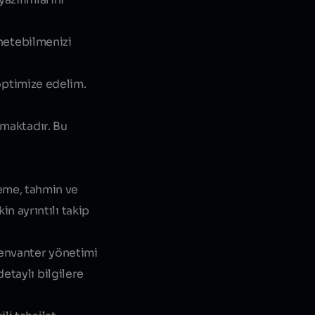
önetebilmenizi
 optimize edelim.
amaktadır. Bu
eme, tahmin ve
n ayrıntılı takip
 envanter yönetimi
detaylı bilgilere