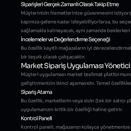
Siparişleri Gerçek Zamanlı Olarak Takip Etme
Müşterinizin hizmetlerinize güvenmesini istiyors
kapınıza gelene kadar izleyebiliyorlarsa, bu seç
sağlamakla kalmayacak, aynı zamanda beklerken s
İncelemeler ve Değerlendirme Seçeneği
Bu özellik kayıtlı mağazaların iyi derecelendirm
bir teşvik olarak çalışacaktır.
Market Sipariş Uygulaması Yönetici P
Müşteri uygulaması market teslimat platformunuz
geliştirmenizin ikinci aşamasıdır. Temel özellikler
Sipariş Atama
Bu özellik, marketlerin veya sizin (tek bir satıcı
uygulamanızın kritik bir özelliği haline getirir.
Kontrol Paneli
Kontrol paneli, mağazanızı kolayca yönetmenize y