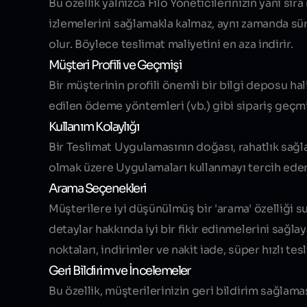
Bu özellik yalnızca Filo Yöneticilerinizin yanı s
izlemelerini sağlamakla kalmaz, aynı zamanda sür
olur. Böylece teslimat maliyetini en aza indirir.
Müşteri Profili ve Geçmişi
Bir müşterinin profili önemli bir bilgi deposu halin
edilen ödeme yöntemleri (vb.) gibi sipariş geçmiş
Kullanım Kolaylığı
Bir Teslimat Uygulamasının doğası, rahatlık sağla
olmak üzere Uygulamaları kullanmayı tercih eder
Arama Seçenekleri
Müşterilere iyi düşünülmüş bir 'arama' özelliği 
detaylar hakkında iyi bir fikir edinmelerini sağlay
noktaları, indirimler ve nakit iade, süper hızlı tesl
Geri Bildirim ve İncelemeler
Bu özellik, müşterilerinizin geri bildirim sağlam