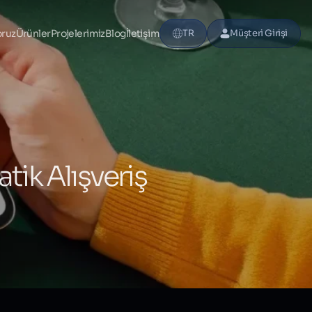
oruz
Ürünler
Projelerimiz
Blog
İletişim
TR
Müşteri Girişi
atik Alışveriş