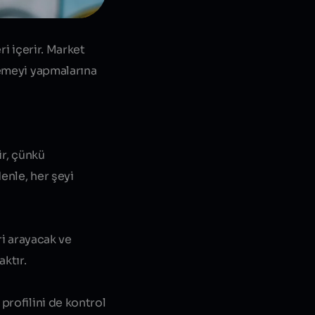
ri içerir. Market
demeyi yapmalarına
ir, çünkü
enle, her şeyi
ri arayacak ve
ktır.
profilini de kontrol