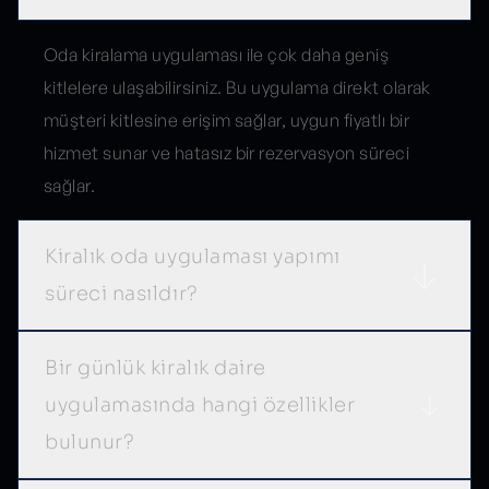
Oda kiralama uygulaması ile çok daha geniş
kitlelere ulaşabilirsiniz. Bu uygulama direkt olarak
müşteri kitlesine erişim sağlar, uygun fiyatlı bir
hizmet sunar ve hatasız bir rezervasyon süreci
sağlar.
Kiralık oda uygulaması yapımı
süreci nasıldır?
Bir günlük kiralık daire
uygulamasında hangi özellikler
bulunur?