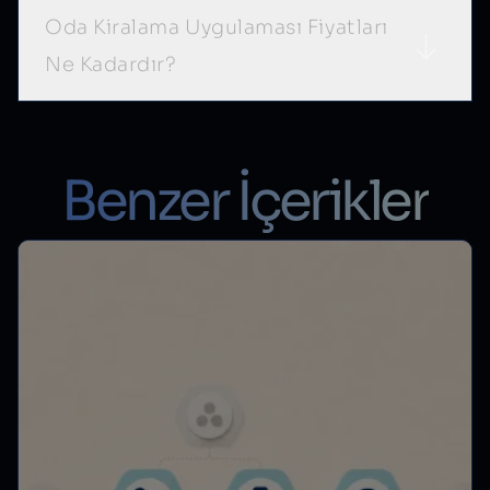
Oda Kiralama Uygulaması Fiyatları
Ne Kadardır?
Benzer İçerikler