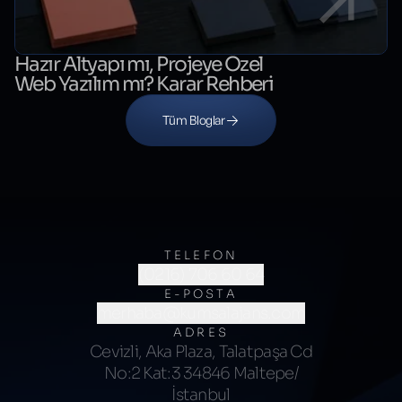
Hazır Altyapı mı, Projeye Özel
Web Yazılım mı? Karar Rehberi
Tüm Bloglar
TELEFON
(0216) 706 60 64
E-POSTA
merhaba@kumsalajans.com
ADRES
Cevizli, Aka Plaza, Talatpaşa Cd
No:2 Kat:3 34846 Maltepe/
İstanbul