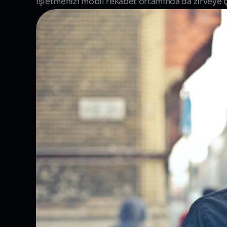
işletmenizi mobil rekabet ortamında da zirveye çı