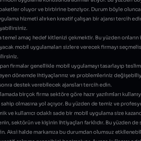
 paketler oluyor ve birbirine benziyor. Durum böyle olun
gulama hizmeti alırken kreatif çalışan bir ajansı tercih ed
abilirsiniz.
temel amaç hedef kitlenizi çekmektir. Bu yüzden onların i
yacak mobil uygulamaları sizlere verecek firmayı seçmelisi
irsiniz.
an firmalar genellikle mobil uygulamayı tasarlayıp teslim
eyen dönemde ihtiyaçlarınız ve problemleriniz değişebili
onra destek verebilecek ajansları tercih edin.
amada birçok firma sektöre göre hazır yazılımları kullanı
 sahip olmasına yol açıyor. Bu yüzden de temiz ve profes
mik ve kullanıcı odaklı sade bir mobil uygulama size kazand
nin, sektörün ve kişinin ihtiyaçları farklıdır. Bu yüzden de 
rin. Aksi halde markanıza bu durumdan olumsuz etkilenebili