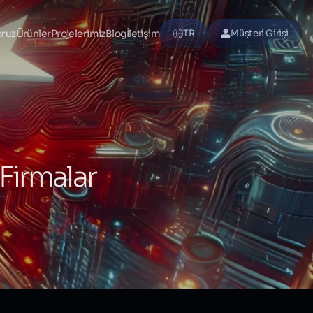
oruz
Ürünler
Projelerimiz
Blog
İletişim
TR
Müşteri Girişi
Firmalar