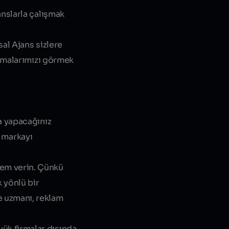
anslarla çalışmak
al Ajans sizlere
ışmalarımızı görmek
a yapacağınız
k markayı
nem verin. Çünkü
 yönlü bir
e uzmanı, reklam
ük firmalar dışında