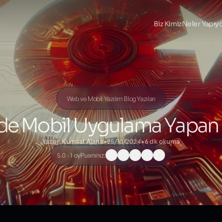
Biz Kimiz
Neler Yapıy
Web ve Mobil Yazılım Blog Yazıları
’de Mobil Uygulama Yapan 
Yazar:
Kumsal Ajans
•
25/10/2024
•
6 dk okuma
5.0 · 1 oy
Puanınız: