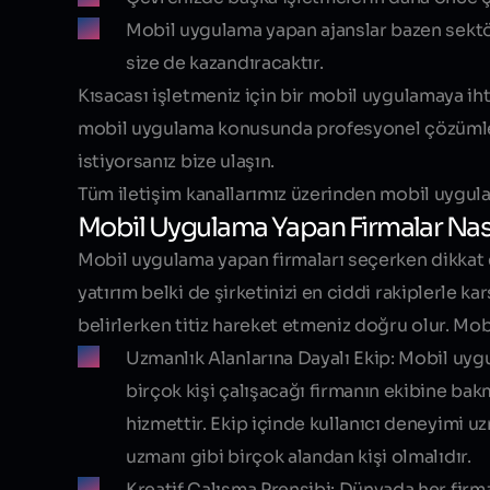
Mobil uygulama yapan ajanslar bazen sektör 
size de kazandıracaktır.
Kısacası işletmeniz için bir mobil uygulamaya ih
mobil uygulama konusunda profesyonel çözümler s
istiyorsanız bize ulaşın.
Tüm iletişim kanallarımız üzerinden mobil uygula
Mobil Uygulama Yapan Firmalar Nasıl
Mobil uygulama yapan firmaları seçerken dikkat
yatırım belki de şirketinizi en ciddi rakiplerle k
belirlerken
titiz hareket etmeniz doğru olur
. Mob
Uzmanlık Alanlarına Dayalı Ekip:
Mobil uygu
birçok kişi çalışacağı firmanın ekibine bak
hizmettir. Ekip içinde kullanıcı deneyimi
uzmanı gibi birçok alandan kişi olmalıdır.
Kreatif Çalışma Prensibi:
Dünyada her firma