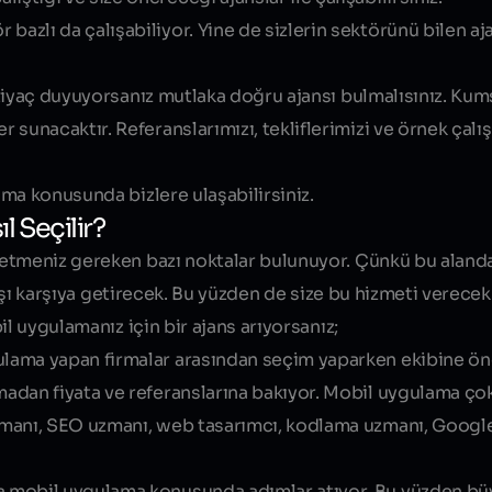
bazlı da çalışabiliyor. Yine de sizlerin sektörünü bilen aj
tiyaç duyuyorsanız mutlaka doğru ajansı bulmalısınız. Kums
unacaktır. Referanslarımızı, tekliflerimizi ve örnek çal
ma konusunda bizlere ulaşabilirsiniz.
 Seçilir?
 etmeniz gereken bazı noktalar bulunuyor. Çünkü bu aland
arşı karşıya getirecek. Bu yüzden de size bu hizmeti verece
il uygulamanız için bir ajans arıyorsanız;
lama yapan firmalar arasından seçim yaparken ekibine ö
madan fiyata ve referanslarına bakıyor. Mobil uygulama çok
 uzmanı, SEO uzmanı, web tasarımcı, kodlama uzmanı, Googl
 mobil uygulama konusunda adımlar atıyor. Bu yüzden büy