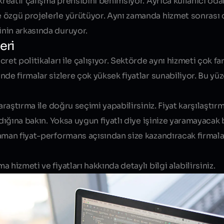
kreatif çalışma prensibini benimsiyor. Ayrıca kullanıcı odak
 özgü projelerle yürütüyor. Aynı zamanda hizmet sonrası 
nin arkasında duruyor.
eri
et politikaları ile çalışıyor. Sektörde aynı hizmeti çok fark
nde firmalar sizlere
çok yüksek fiyatlar
sunabiliyor. Bu yüz
araştırma ile doğru seçimi yapabilirsiniz. Fiyat karşılaştı
adığına bakın. Yoksa uygun fiyatlı diye işinize yaramayaca
zaman fiyat-performans açısından size kazandıracak firmal
hizmeti ve fiyatları hakkında detaylı bilgi alabilirsiniz.