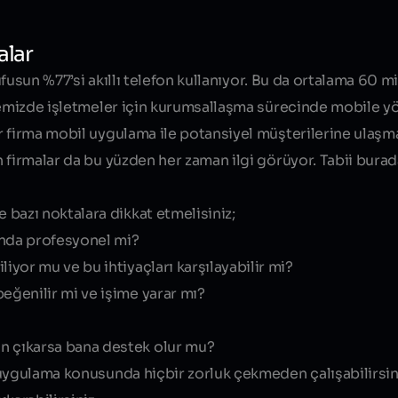
alar
Blog yazısı içeriği
üfusun %77’si akıllı telefon kullanıyor. Bu da ortalama 60 m
kemizde işletmeler için kurumsallaşma sürecinde mobile yön
r firma mobil uygulama ile potansiyel müşterilerine ulaş
n firmalar da bu yüzden
her zaman ilgi görüyor
. Tabii burad
azı noktalara dikkat etmelisiniz;
nda profesyonel mi?
iyor mu ve bu ihtiyaçları karşılayabilir mi?
eğenilir mi ve işime yarar mı?
n çıkarsa bana destek olur mu?
 uygulama konusunda hiçbir zorluk çekmeden çalışabilirsin