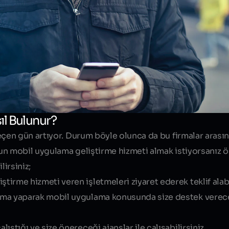
l Bulunur?
çen gün artıyor. Durum böyle olunca da bu firmalar arası
n mobil uygulama geliştirme hizmeti almak istiyorsanız ön
lirsiniz;
rme hizmeti veren işletmeleri ziyaret ederek teklif alabil
ama yaparak mobil uygulama konusunda size destek verece
ştığı ve size önereceği ajanslar ile çalışabilirsiniz.