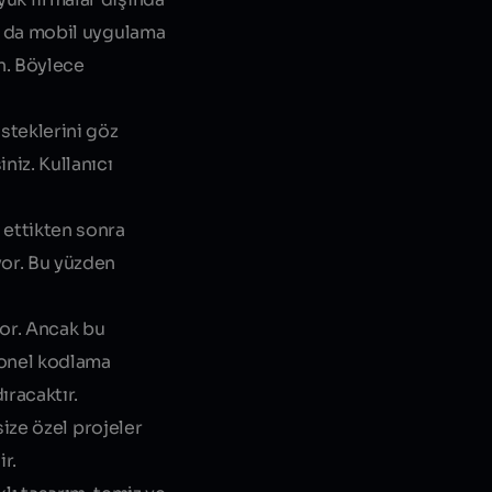
ca da mobil uygulama
in. Böylece
steklerini göz
niz. Kullanıcı
 ettikten sonra
yor. Bu yüzden
yor. Ancak bu
yonel kodlama
ıracaktır.
size özel projeler
r.