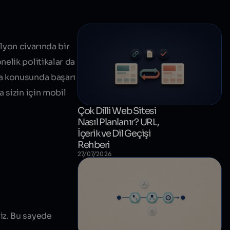
ilyon civarında bir
elik politikalar da
ma konusunda başarı
a sizin için mobil
Çok Dilli Web Sitesi
Nasıl Planlanır? URL,
İçerik ve Dil Geçişi
Rehberi
27/07/2026
iz. Bu sayede