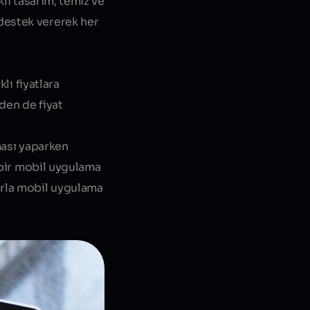
lı tasarım, temiz ve
destek vererek her
lı fiyatlara
den de fiyat
rması yaparken
k bir mobil uygulama
arla mobil uygulama