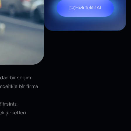
Hızlı Teklif Al
ndan bir seçim
celikle bir firma
irsiniz.
k şirketleri