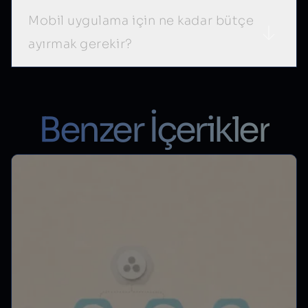
Mobil uygulama için ne kadar bütçe
ayırmak gerekir?
Benzer İçerikler