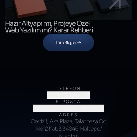
Hazır Altyapı mı, Projeye Özel
Web Yazılım mı? Karar Rehberi
Tüm Bloglar
TELEFON
(0216) 706 60 64
E-POSTA
merhaba@kumsalajans.com
ADRES
Cevizli, Aka Plaza, Talatpaşa Cd
No:2 Kat:3 34846 Maltepe/
İstanbul