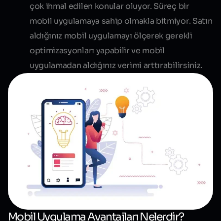
çok ihmal edilen konular oluyor. Süreç bir
mobil uygulamaya sahip olmakla bitmiyor. Satın
aldığınız mobil uygulamayı ölçerek gerekli
optimizasyonları yapabilir ve mobil
uygulamadan aldığınız verimi arttırabilirsiniz.
Mobil Uygulama Avantajları Nelerdir?