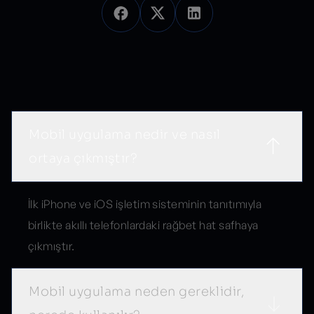
Sık Sorulan Sorular
Mobil uygulama nedir ve nasıl
ortaya çıkmıştır?
İlk iPhone ve iOS işletim sisteminin tanıtımıyla
birlikte akıllı telefonlardaki rağbet hat safhaya
çıkmıştır.
Mobil uygulama neden gereklidir,