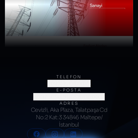
TELEFON
(0216) 706 60 64
E-POSTA
merhaba@kumsalajans.com
ADRES
Cevizli, Aka Plaza, Talatpaşa Cd
No:2 Kat:3 34846 Maltepe/
İstanbul