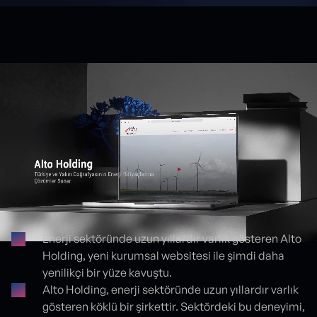
Enerji sektöründe uzun yıllardır varlık gösteren Alto
Holding, yeni kurumsal websitesi ile şimdi daha
Proje detayları
yenilikçi bir yüze kavuştu.
Alto Holding, enerji sektöründe uzun yıllardır varlık
gösteren köklü bir şirkettir. Sektördeki bu deneyimi,