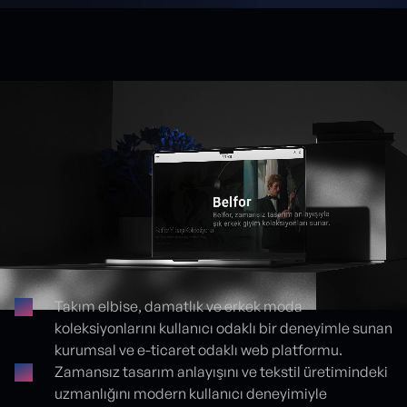
Takım elbise, damatlık ve erkek moda
koleksiyonlarını kullanıcı odaklı bir deneyimle sunan
Proje detayları
kurumsal ve e-ticaret odaklı web platformu.
Zamansız tasarım anlayışını ve tekstil üretimindeki
uzmanlığını modern kullanıcı deneyimiyle