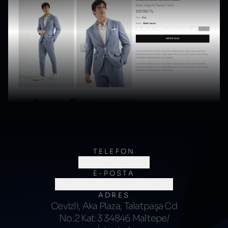
TELEFON
(0216) 706 60 64
E-POSTA
merhaba@kumsalajans.com
ADRES
Cevizli, Aka Plaza, Talatpaşa Cd
No:2 Kat:3 34846 Maltepe/