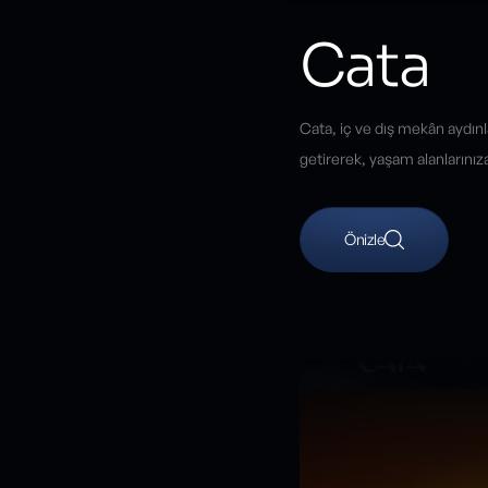
Cata
Cata, iç ve dış mekân aydınl
getirerek, yaşam alanlarını
Önizle