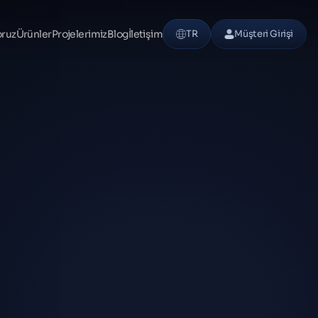
oruz
Ürünler
Projelerimiz
Blog
İletişim
TR
Müşteri Girişi