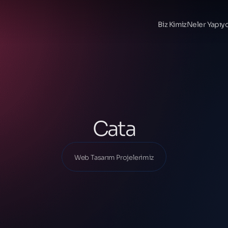
Ana Sayfa
Projelerimiz
Biz Kimiz
Neler Yapıy
Web Tasarım Projelerimiz
Cata
Cata
Web Tasarım Projelerimiz