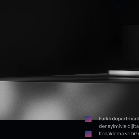
Farklı departmanla
deneyimiyle dijit
Proje detayları
Konaklama ve hizm