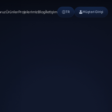
oruz
Ürünler
Projelerimiz
Blog
İletişim
TR
Müşteri Girişi