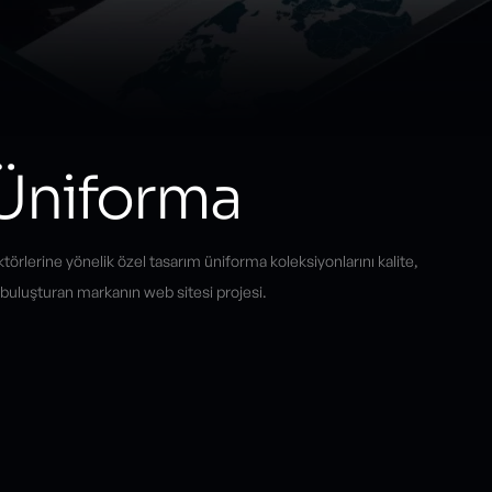
Üniforma
törlerine yönelik özel tasarım üniforma koleksiyonlarını kalite,
 buluşturan markanın web sitesi projesi.