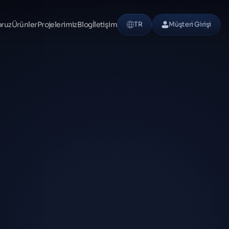
oruz
Ürünler
Projelerimiz
Blog
İletişim
TR
Müşteri Girişi