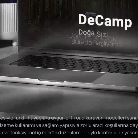
siyle farklı ihtiyaçlara uygun off-road karavan modelleri suna
lzeme kullanımı ve sağlam yapısıyla zorlu arazi koşullarına daya
ı ve fonksiyonel iç mekân düzenlemeleriyle konforlu bir yaşam 