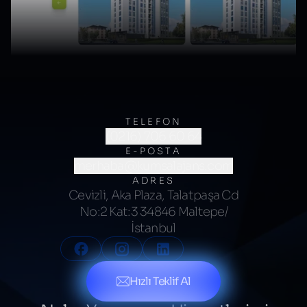
TELEFON
(0216) 706 60 64
E-POSTA
merhaba@kumsalajans.com
ADRES
Cevizli, Aka Plaza, Talatpaşa Cd
No:2 Kat:3 34846 Maltepe/
İstanbul
Hızlı Teklif Al