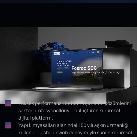
Yüksek performanslı beton ve çimento çözümlerini
sektör profesyonelleriyle buluşturan kurumsal
Proje detayları
dijital platform.
Yapı kimyasalları alanındaki 50 yılı aşkın uzmanlığı
kullanıcı dostu bir web deneyimiyle sunan kurumsal