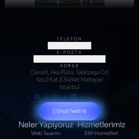
TELEFON
(0216) 706 60 64
E-POSTA
merhaba@kumsalajans.com
ADRES
Cevizli, Aka Plaza, Talatpaşa Cd
No:2 Kat:3 34846 Maltepe/
İstanbul
Hızlı Teklif Al
Neler Yapıyoruz
Hizmetlerimiz
Web Tasarım
ERP Hizmetleri