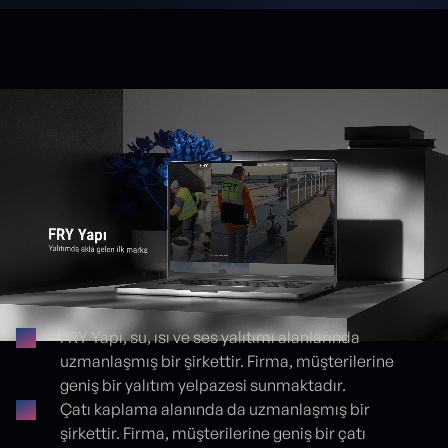
FRY Yapı, su, ısı ve ses yalıtımı alanlarında
uzmanlaşmış bir şirkettir. Firma, müşterilerine
Proje detayları
geniş bir yalıtım yelpazesi sunmaktadır.
Çatı kaplama alanında da uzmanlaşmış bir
şirkettir. Firma, müşterilerine geniş bir çatı