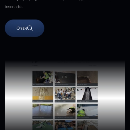
tasarladık.
Önizle