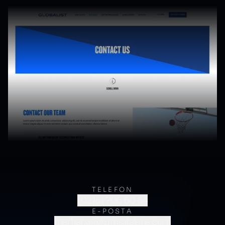
TELEFON
(0216) 706 60 64
E-POSTA
merhaba@kumsalajans.com