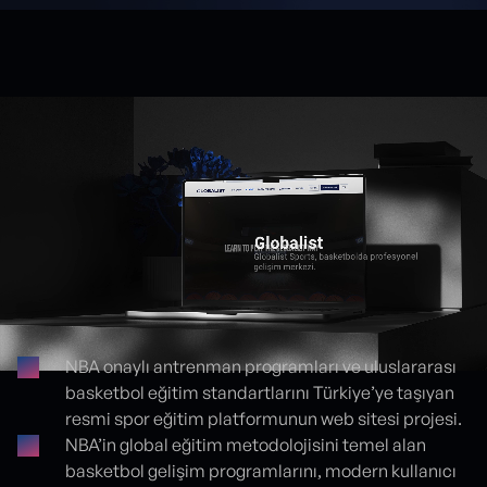
NBA onaylı antrenman programları ve uluslararası
basketbol eğitim standartlarını Türkiye’ye taşıyan
Proje detayları
resmi spor eğitim platformunun web sitesi projesi.
NBA’in global eğitim metodolojisini temel alan
basketbol gelişim programlarını, modern kullanıcı