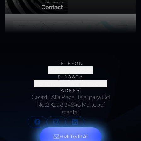
TELEFON
(0216) 706 60 64
E-POSTA
merhaba@kumsalajans.com
ADRES
Cevizli, Aka Plaza, Talatpaşa Cd
No:2 Kat:3 34846 Maltepe/
İstanbul
Hızlı Teklif Al