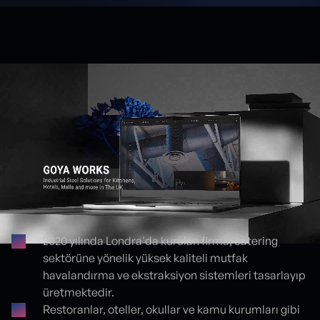
2020 yılında Londra'da kurulan firma, catering
sektörüne yönelik yüksek kaliteli mutfak
Proje detayları
havalandırma ve ekstraksiyon sistemleri tasarlayıp
üretmektedir.
Restoranlar, oteller, okullar ve kamu kurumları gibi