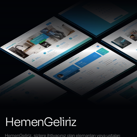
HemenGeliriz
HemenGeliriz, sizlere ihtiyacınız olan elemanları veya ustaları