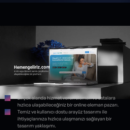
Birçok alanda hizmet veren eleman ve ustalara
hızlıca ulaşabileceğiniz bir online eleman pazarı.
Proje detayları
Temiz ve kullanıcı dostu arayüz tasarımı ile
ihtiyaçlarınıza hızlıca ulaşmanızı sağlayan bir
tasarım yaklaşımı.