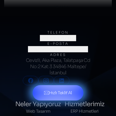
TELEFON
(0216) 706 60 64
E-POSTA
merhaba@kumsalajans.com
ADRES
Cevizli, Aka Plaza, Talatpaşa Cd
No:2 Kat:3 34846 Maltepe/
İstanbul
Hızlı Teklif Al
Neler Yapıyoruz
Hizmetlerimiz
Web Tasarım
ERP Hizmetleri