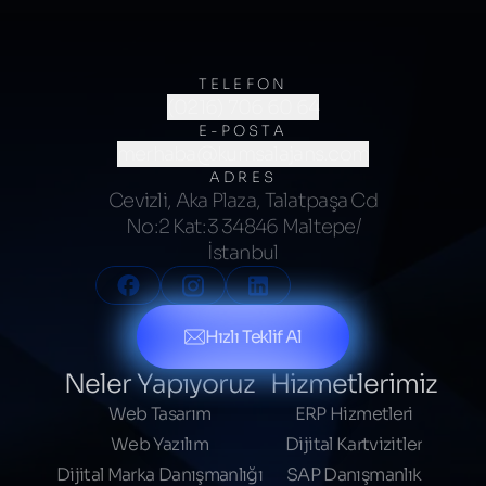
TELEFON
(0216) 706 60 64
E-POSTA
merhaba@kumsalajans.com
ADRES
Cevizli, Aka Plaza, Talatpaşa Cd
No:2 Kat:3 34846 Maltepe/
İstanbul
Hızlı Teklif Al
Neler Yapıyoruz
Hizmetlerimiz
Web Tasarım
ERP Hizmetleri
Web Yazılım
Dijital Kartvizitler
Dijital Marka Danışmanlığı
SAP Danışmanlık