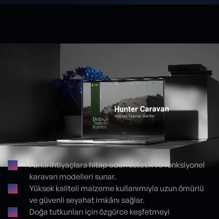
Farklı ihtiyaçlara hitap eden estetik ve fonksiyonel
karavan modelleri sunar.
Proje detayları
Yüksek kaliteli malzeme kullanımıyla uzun ömürlü
ve güvenli seyahat imkânı sağlar.
Doğa tutkunları için özgürce keşfetmeyi