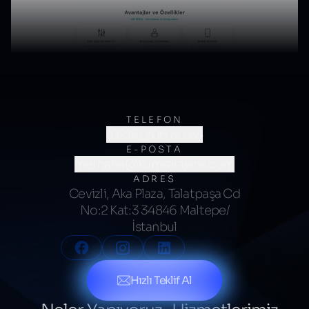
TELEFON
(0216) 706 60 64
E-POSTA
merhaba@kumsalajans.com
ADRES
Cevizli, Aka Plaza, Talatpaşa Cd
No:2 Kat:3 34846 Maltepe/
İstanbul
Hızlı Teklif Al