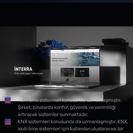
Akıllı bina sistemleri konusunda uzmanlaşmıştır.
Şirket, binalarda konfor, güvenlik ve verimliliği
Proje detayları
artıracak sistemler sunmaktadır.
KNX sistemleri konusunda da uzmanlaşmıştır. KNX,
akıllı bina sistemleri için kullanılan uluslararası bir