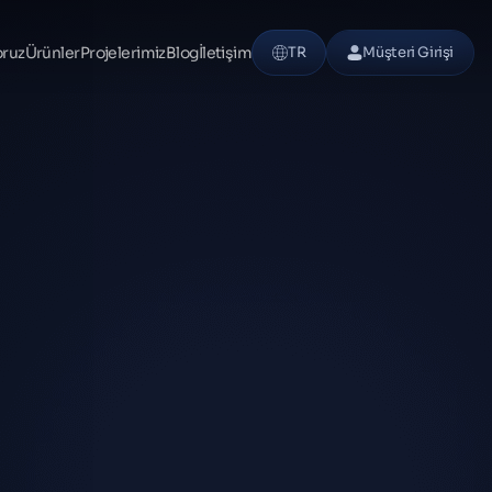
oruz
Ürünler
Projelerimiz
Blog
İletişim
TR
Müşteri Girişi