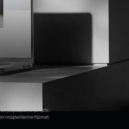
ün yelpazesine sahiptir.
ren müşterilerine hizmet