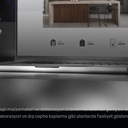
pı malzemeleri ve dekorasyon ürünleri konusunda geniş bir ür
ç dekorasyon ve dış cephe kaplama gibi alanlarda faaliyet göste