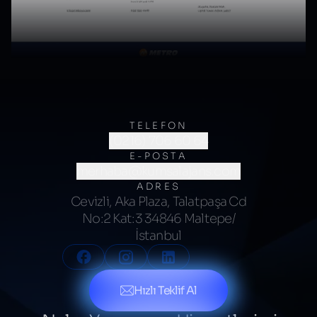
TELEFON
(0216) 706 60 64
E-POSTA
merhaba@kumsalajans.com
ADRES
Cevizli, Aka Plaza, Talatpaşa Cd
No:2 Kat:3 34846 Maltepe/
İstanbul
Hızlı Teklif Al