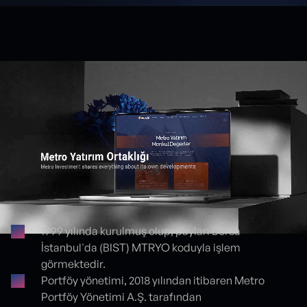
1999 yılında kurulmuş olup, payları Borsa
İstanbul'da (BIST) MTRYO koduyla işlem
Proje detayları
görmektedir.
Portföy yönetimi, 2018 yılından itibaren Metro
Portföy Yönetimi A.Ş. tarafından