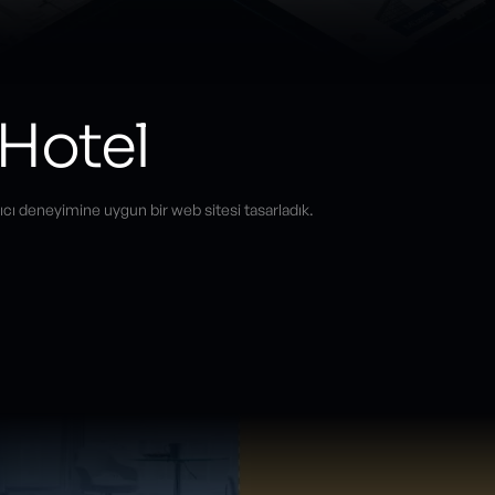
 Hotel
nıcı deneyimine uygun bir web sitesi tasarladık.