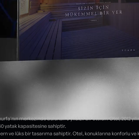
urfa'nın merkezinde bulunan 5 yıldızlı bir oteldir. Otel, 2012 yıl
40 yatak kapasitesine sahiptir.
rn ve lüks bir tasarıma sahiptir. Otel, konuklarına konforlu ve 