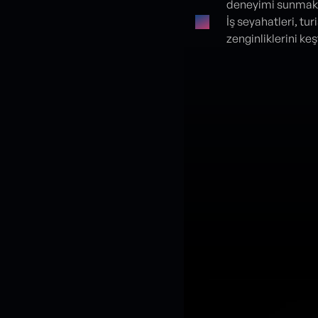
deneyimi sunmakt
İş seyahatleri, turi
zenginliklerini k