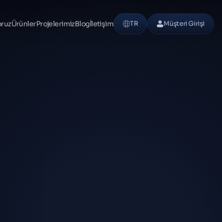
oruz
Ürünler
Projelerimiz
Blog
İletişim
TR
Müşteri Girişi