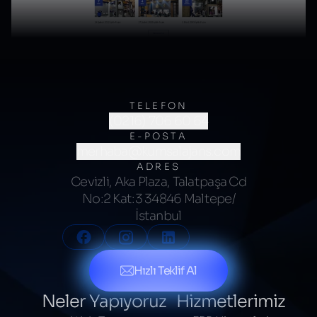
TELEFON
(0216) 706 60 64
E-POSTA
merhaba@kumsalajans.com
ADRES
Cevizli, Aka Plaza, Talatpaşa Cd
No:2 Kat:3 34846 Maltepe/
İstanbul
Hızlı Teklif Al
Neler Yapıyoruz
Hizmetlerimiz