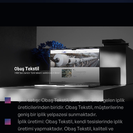
İplik satışı: Obaş Tekstil, dünyanın önde gelen iplik
üreticilerinden biridir. Obaş Tekstil, müşterilerine
Proje detayları
geniş bir iplik yelpazesi sunmaktadır.
İplik üretimi: Obaş Tekstil, kendi tesislerinde iplik
üretimi yapmaktadır. Obaş Tekstil, kaliteli ve