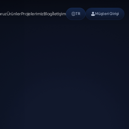
oruz
Ürünler
Projelerimiz
Blog
İletişim
TR
Müşteri Girişi