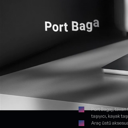
Port Bagaj, tavan 
taşıyıcı, kayak ta
Proje detayları
Araç üstü aksesua