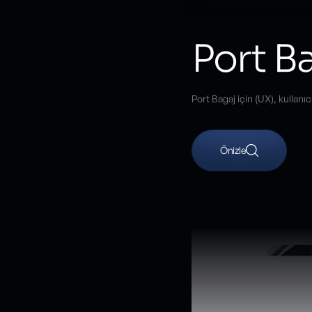
Port B
Port Bagaj için (UX), kullanı
Önizle