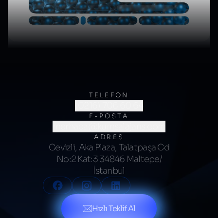
TELEFON
(0216) 706 60 64
E-POSTA
merhaba@kumsalajans.com
ADRES
Cevizli, Aka Plaza, Talatpaşa Cd
No:2 Kat:3 34846 Maltepe/
İstanbul
Hızlı Teklif Al