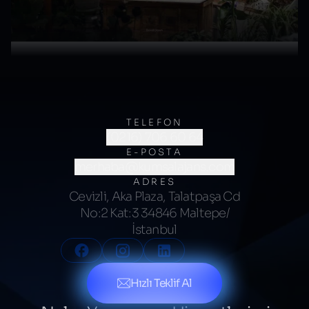
TELEFON
(0216) 706 60 64
E-POSTA
merhaba@kumsalajans.com
ADRES
Cevizli, Aka Plaza, Talatpaşa Cd
No:2 Kat:3 34846 Maltepe/
İstanbul
Hızlı Teklif Al