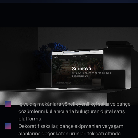
İç ve dış mekânlara yönelik yenilikçi saksı ve bahçe
çözümlerini kullanıcılarla buluşturan dijital satış
Proje detayları
platformu.
Dekoratif saksılar, bahçe ekipmanları ve yaşam
alanlarına değer katan ürünleri tek çatı altında