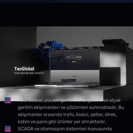
TEC Global, yüksek gerilim, orta gerilim ve alçak
gerilim ekipmanları ve çözümleri sunmaktadır. Bu
Proje detayları
ekipmanlar arasında trafo, kesici, şalter, direk,
kablo ve pano gibi ürünler yer almaktadır.
SCADA ve otomasyon sistemleri konusunda