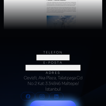
TELEFON
(0216) 706 60 64
E-POSTA
merhaba@kumsalajans.com
ADRES
Cevizli, Aka Plaza, Talatpaşa Cd
No:2 Kat:3 34846 Maltepe/
İstanbul