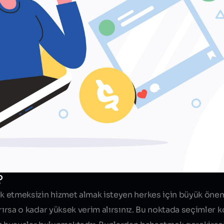
?
fark etmeksizin hizmet almak isteyen herkes için büyük öne
arırsa o kadar
yüksek verim
alırsınız. Bu noktada seçimler 