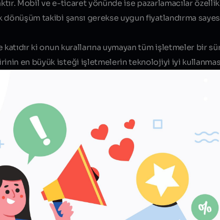
ktır.
Mobil
ve
e-ticaret
yönünde ise pazarlamacılar özellik
k dönüşüm takibi şansı gerekse uygun fiyatlandırma sayes
e katıdır ki onun kurallarına uymayan tüm işletmeler bir sü
nin en büyük isteği işletmelerin teknolojiyi iyi kullanma