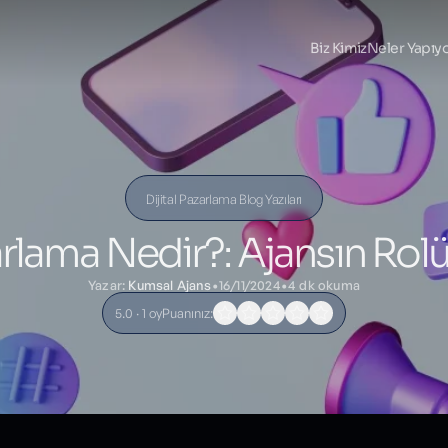
Biz Kimiz
Neler Yapıy
Dijital Pazarlama Blog Yazıları
arlama Nedir?: Ajansın Rolü 
Yazar:
Kumsal Ajans
•
16/11/2024
•
4 dk okuma
5.0 · 1 oy
Puanınız: