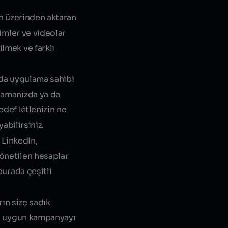
in üzerinden aktaran
simler ve videolar
ilmek ve farklı
a da uygulama sahibi
ulamanızda ya da
edef kitlenizin ne
abilirsiniz.
 LinkedIn,
yönetilen hesaplar
burada çeşitli
rın size sadık
 en uygun kampanyayı