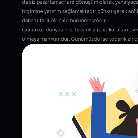
da siz pazarlamacılara dönüşüm olarak yansıyaca
biçimine yatırım sağlamaktadır çünkü gerek anlı
daha tutarlı bir hale bürünmektedir.
Günümüz dünyasında tedarik zinciri kuralları öyl
olmaya mahkumdur. Günümüzde ise tedarik zinciri