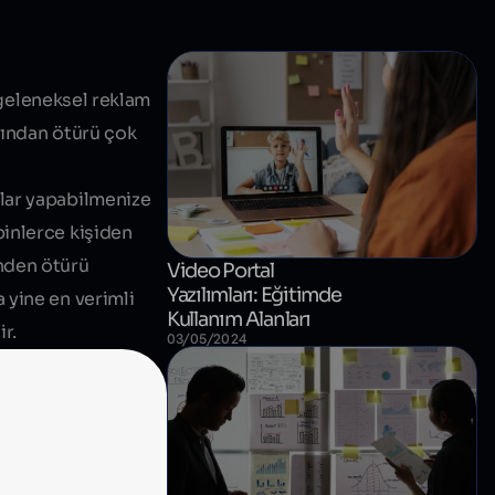
, geleneksel reklam
rından ötürü çok
mlar yapabilmenize
binlerce kişiden
enden ötürü
Video Portal
Yazılımları: Eğitimde
 yine en verimli
Kullanım Alanları
r.
03/05/2024