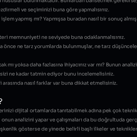
 hususlar bulunmaktadır. Bunlardan bahsetmek gerekirse
zdirmeli ve seçiminizi buna göre yapmalısınız.
r işlem yapmış mı? Yapmışsa buradan nasıl bir sonuç almı
üşteri memnuniyeti ne seviyede buna odaklanmalısınız.
a önce ne tarz yorumlarda bulunmuşlar, ne tarz düşüncele
acak mı yoksa daha fazlasına ihiyacınız var mı? Bunun analizi
 sizi ne kadar tatmin ediyor bunu incelemelisiniz.
i arasında nasıl farklar var buna dikkat etmelisiniz.
?
lerinizi dijital ortamlarda tanıtabilmek adına pek çok tekni
onun analizini yapar ve çalışmaları da bu doğrultuda gerçe
şkenlik gösterse de yinede belirli başlı ilkeler ve teknikl