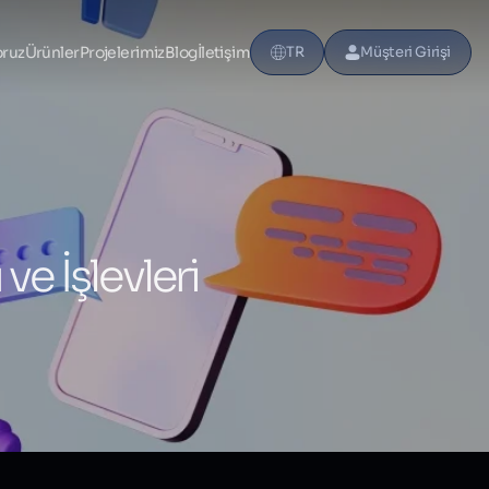
oruz
Ürünler
Projelerimiz
Blog
İletişim
TR
Müşteri Girişi
ve İşlevleri