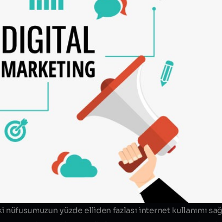
Bize Projenizden
Bize Projenizden
i nüfusumuzun yüzde elliden fazlası internet kullanımı sa