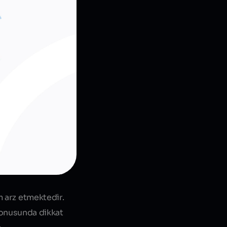
m arz etmektedir.
konusunda dikkat