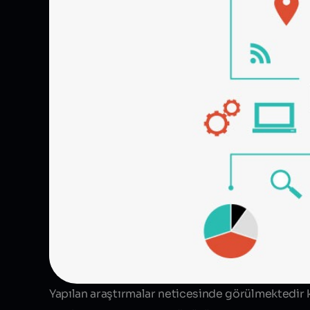
Yapılan araştırmalar neticesinde görülmektedir k