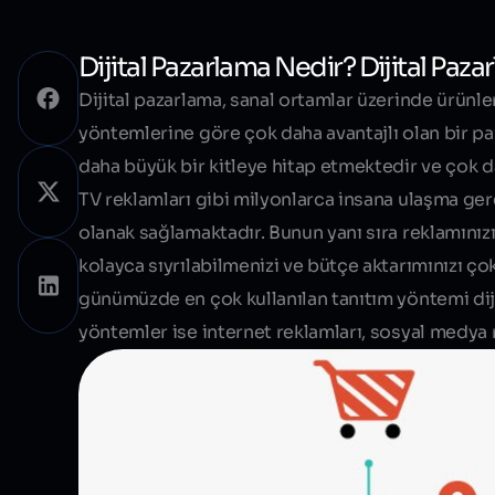
Dijital Pazarlama Nedir? Dijital Paza
Dijital pazarlama, sanal ortamlar üzerinde ürünler
yöntemlerine göre çok daha avantajlı olan bir pa
daha büyük bir kitleye hitap etmektedir ve çok da
TV reklamları gibi milyonlarca insana ulaşma ge
olanak sağlamaktadır. Bunun yanı sıra reklamını
kolayca sıyrılabilmenizi ve bütçe aktarımınızı 
günümüzde en çok kullanılan tanıtım yöntemi
di
yöntemler ise internet reklamları, sosyal medya 