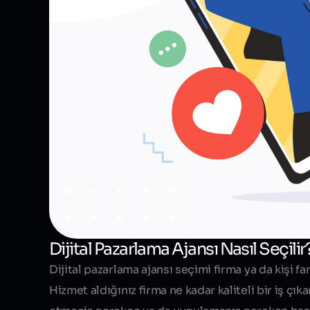
Dijital Pazarlama Ajansı Nasıl Seçilir
Dijital pazarlama ajansı seçimi firma ya da kişi 
Hizmet aldığınız firma ne kadar kaliteli bir iş çık