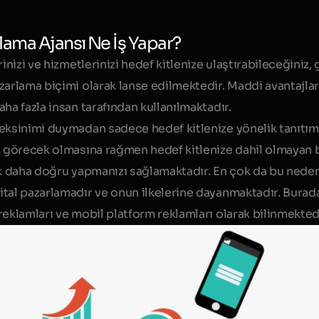
rlama Ajansı Ne İş Yapar?
Blog yazısı içeriği
inizi ve hizmetlerinizi hedef kitlenize ulaştırabileceğiniz
zarlama biçimi olarak lanse edilmektedir. Maddi avantajla
ha fazla insan tarafından kullanılmaktadır.
reksinimi duymadan sadece hedef kitlenize yönelik tanıtı
zı görecek olmasına rağmen hedef kitlenize dahil olmayan 
çok daha doğru yapmanızı sağlamaktadır. En çok da bu ned
jital pazarlamadır
ve onun ilkelerine dayanmaktadır. Burada
reklamları ve mobil platform reklamları olarak bilinmektedi