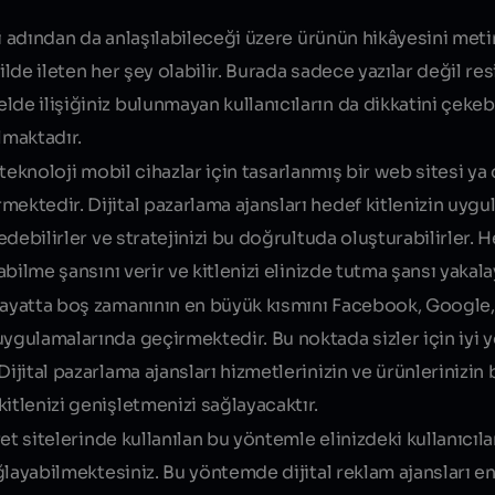
i adından da anlaşılabileceği üzere ürünün hikâyesini met
ilde ileten her şey olabilir. Burada sadece yazılar değil re
de ilişiğiniz bulunmayan kullanıcıların da dikkatini çekeb
ılmaktadır.
ti teknoloji mobil cihazlar için tasarlanmış bir web sitesi y
mektedir. Dijital pazarlama ajansları hedef kitlenizin uyg
edebilirler ve stratejinizi bu doğrultuda oluşturabilirler. H
abilme şansını verir ve kitlenizi elinizde tutma şansı yakalay
ayatta boş zamanının en büyük kısmını Facebook, Google,
uygulamalarında geçirmektedir. Bu noktada sizler için iyi 
ijital pazarlama ajansları hizmetlerinizin ve ürünlerinizin 
itlenizi genişletmenizi sağlayacaktır.
et sitelerinde kullanılan bu yöntemle elinizdeki kullanıcıla
sağlayabilmektesiniz. Bu yöntemde dijital reklam ajansları