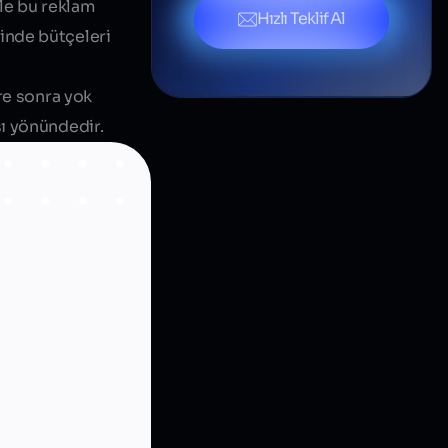
le bu reklam
Hızlı Teklif Al
inde bütçeleri
re sonra yok
sı yönündedir.