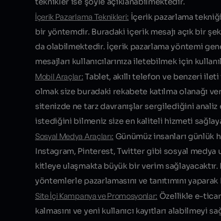
teknikler ise şöyle açıklanabilmektedir.
İçerik Pazarlama Teknikleri:
İçerik pazarlama tekniğ
bir yöntemdir. Buradaki içerik mesajı açık bir şek
da olabilmektedir. İçerik pazarlama yöntemi genel
mesajları kullanıcılarınıza iletebilmek için kullan
Mobil Araçlar:
Tablet, akıllı telefon ve benzeri ile
olmak size buradaki rekabete katılma olanağı ver
sitenizde ne tarz davranışlar sergilediğini analiz 
istediğini bilmeniz size en kaliteli hizmeti sağlay
Sosyal Medya Araçları:
Günümüz insanları günlük h
Instagram, Pinterest, Twitter gibi sosyal medya 
kitleye ulaşmakta büyük bir verim sağlayacaktır. D
yöntemlerle pazarlamasını ve tanıtımını yaparak k
Site İçi Kampanya ve Promosyonlar:
Özellikle e-ticar
kalmasını ve yeni kullanıcı kayıtları alabilmeyi 